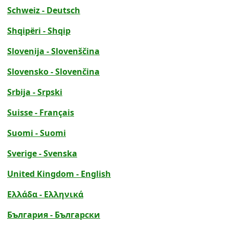
Schweiz - Deutsch
Shqipëri - Shqip
Slovenija - Slovenščina
Slovensko - Slovenčina
Srbija - Srpski
Suisse - Français
Suomi - Suomi
Sverige - Svenska
United Kingdom - English
Ελλάδα - Ελληνικά
България - Български