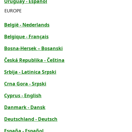
Uruguay - Español
EUROPE
België - Nederlands
Belgique - Français
Bosna-Hersek – Bosanski
Česká Republika - Čeština
Srbija - Latinica Srpski
Crna Gora - Srpski
Cyprus - English
Danmark - Dansk
Deutschland - Deutsch
España - Español