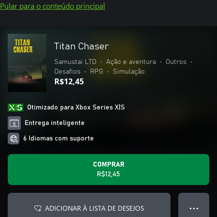
Pular para o conteúdo principal
Titan Chaser
Samustai LTD
•
Ação e aventura
•
Outros
•
Desafios
•
RPG
•
Simulação
R$12,45
Otimizado para Xbox Series X|S
Entrega inteligente
6 Idiomas com suporte
COMPRAR
R$12,45
ADICIONAR À LISTA DE DESEJOS
● ● ●