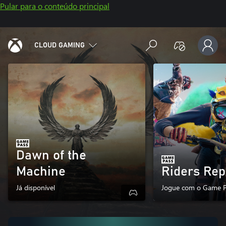
Pular para o conteúdo principal
CLOUD GAMING
Dawn of the
Machine
Riders Rep
Já disponível
Jogue com o Game P