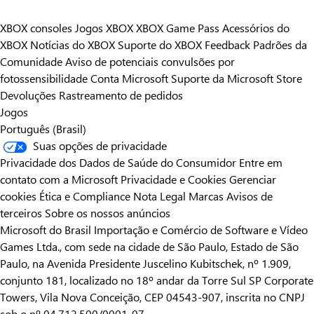
XBOX consoles
Jogos XBOX
XBOX Game Pass
Acessórios do
XBOX
Notícias do XBOX
Suporte do XBOX
Feedback
Padrões da
Comunidade
Aviso de potenciais convulsões por
fotossensibilidade
Conta Microsoft
Suporte da Microsoft Store
Devoluções
Rastreamento de pedidos
Jogos
Português (Brasil)
Suas opções de privacidade
Privacidade dos Dados de Saúde do Consumidor
Entre em
contato com a Microsoft
Privacidade e Cookies
Gerenciar
cookies
Ética e Compliance
Nota Legal
Marcas
Avisos de
terceiros
Sobre os nossos anúncios
Microsoft do Brasil Importação e Comércio de Software e Vídeo
Games Ltda., com sede na cidade de São Paulo, Estado de São
Paulo, na Avenida Presidente Juscelino Kubitschek, nº 1.909,
conjunto 181, localizado no 18º andar da Torre Sul SP Corporate
Towers, Vila Nova Conceição, CEP 04543-907, inscrita no CNPJ
sob o nº 04.712.500/0001-07.