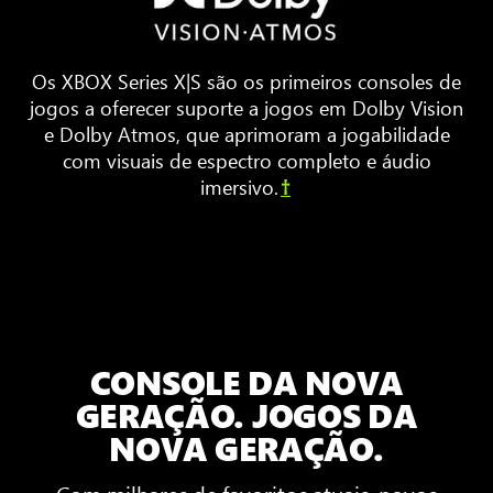
dispostos
ao
redor
Os XBOX Series X|S são os primeiros consoles de
de
jogos a oferecer suporte a jogos em Dolby Vision
uma
e Dolby Atmos, que aprimoram a jogabilidade
TV.
com visuais de espectro completo e áudio
Ondas
imersivo.
†
sonoras
animadas
ecoam
pela
sala,
mostrando
o
CONSOLE DA NOVA
som
espacial
GERAÇÃO. JOGOS DA
em
NOVA GERAÇÃO.
3D
Com milhares de favoritos atuais, novos