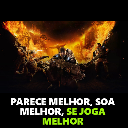
Gears
of
War:
Reloaded,
Marcus
agachado
olhando
para
frente.
Atrás
dele,
PARECE MELHOR, SOA
Damon,
Dominic
MELHOR,
SE JOGA
e
MELHOR
Augustus
lutam