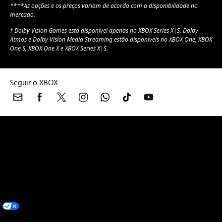
****As opções e os preços variam de acordo com a disponibilidade no
mercado.
† Dolby Vision Games está disponível apenas no XBOX Series X|S. Dolby
Atmos e Dolby Vision Media Streaming estão disponíveis no XBOX One, XBOX
One S, XBOX One X e XBOX Series X|S.
Seguir o XBOX
XBOX consoles
Jogos XBOX
XBOX Game Pass
Acessórios do
XBOX
Notícias do XBOX
Suporte do XBOX
Feedback
Padrões da
Comunidade
Aviso de potenciais convulsões por
fotossensibilidade
Conta Microsoft
Suporte da Microsoft Store
Devoluções
Rastreamento de pedidos
Jogos
Português (Brasil)
Suas opções de privacidade
Privacidade dos Dados de Saúde do Consumidor
Entre em