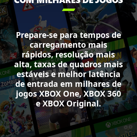
Pass,

incluindo:
Minecraft
Legends,
Sea
Prepare-se para tempos de
of
carregamento mais
Thieves,
Forza
rápidos, resolução mais
Motorsport
alta, taxas de quadros mais
e
estáveis e melhor latência
DOOM,
Starfield
de entrada em milhares de
e
jogos XBOX One, XBOX 360
Call
e XBOX Original.
of
Duty:
Black
Ops
6.