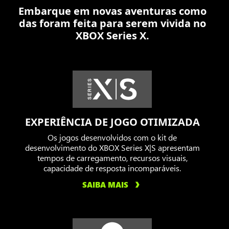
Embarque em novas aventuras como
contra
das foram feita para serem vivida no
o
XBOX Series X.
Locust
em
uma
cidade
em
chamas.
EXPERIÊNCIA DE JOGO OTIMIZADA
Os jogos desenvolvidos com o kit de
desenvolvimento do XBOX Series X|S apresentam
tempos de carregamento, recursos visuais,
capacidade de resposta incomparáveis.
SAIBA MAIS