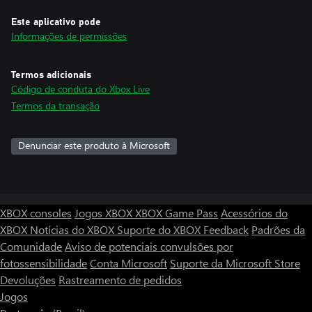
Este aplicativo pode
Informações de permissões
Termos adicionais
Código de conduta do Xbox Live
Termos da transação
Denunciar este produto à Microsoft
XBOX consoles
Jogos XBOX
XBOX Game Pass
Acessórios do
XBOX
Notícias do XBOX
Suporte do XBOX
Feedback
Padrões da
Comunidade
Aviso de potenciais convulsões por
fotossensibilidade
Conta Microsoft
Suporte da Microsoft Store
Devoluções
Rastreamento de pedidos
Jogos