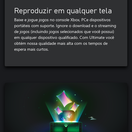
Reproduzir em qualquer tela
Baixe e jogue jogos no console Xbox, PCe dispositivos
portáteis com suporte. Ignore o download e o streaming
de jogos (incluindo jogos selecionados que você possui)
em qualquer dispositivo qualificado. Com Ultimate você
obtém nossa qualidade mais alta com os tempos de
espera mais curtos.