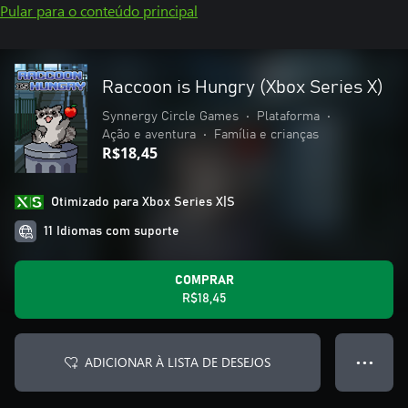
Pular para o conteúdo principal
Raccoon is Hungry (Xbox Series X)
Synnergy Circle Games
•
Plataforma
•
Ação e aventura
•
Família e crianças
R$18,45
Otimizado para Xbox Series X|S
11 Idiomas com suporte
COMPRAR
R$18,45
ADICIONAR À LISTA DE DESEJOS
● ● ●