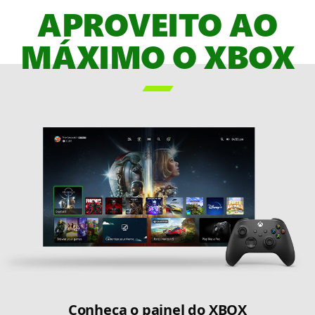
APROVEITO AO
jogos
do
MÁXIMO O XBOX
XBOX
Game
Pass,

ESPAÇO
RESERVADO
Conheça o painel do XBOX