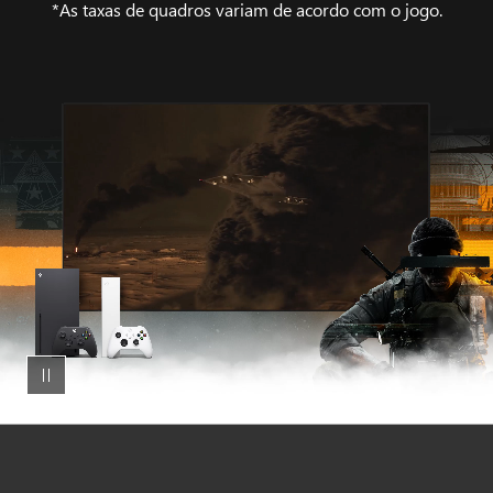
*As taxas de quadros variam de acordo com o jogo.
Montagem
do
Call
of
Duty:
Black
Ops
6
em
uma
TV
ao
lado
do
XBOX
Series X