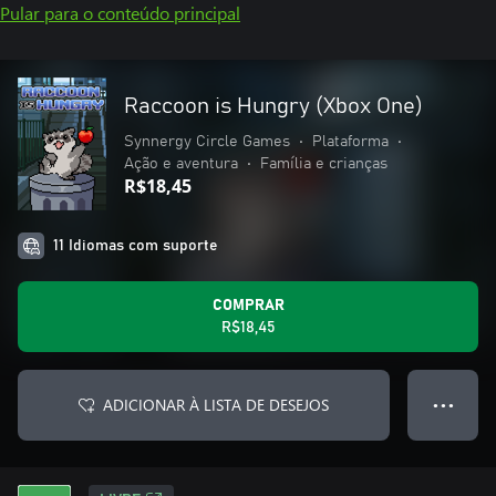
Pular para o conteúdo principal
Raccoon is Hungry (Xbox One)
Synnergy Circle Games
•
Plataforma
•
Ação e aventura
•
Família e crianças
R$18,45
11 Idiomas com suporte
COMPRAR
R$18,45
ADICIONAR À LISTA DE DESEJOS
● ● ●