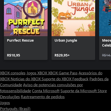
Purrfect Rescue
Urban Jungle
Meow
Cele
Mach
R$10,95
R$29,95+
R$14
XBOX consoles
Jogos XBOX
XBOX Game Pass
Acessórios do
XBOX
Notícias do XBOX
Suporte do XBOX
Feedback
Padrões da
Comunidade
Aviso de potenciais convulsões por
fotossensibilidade
Conta Microsoft
Suporte da Microsoft Store
Devoluções
Rastreamento de pedidos
Jogos
Português (Brasil)