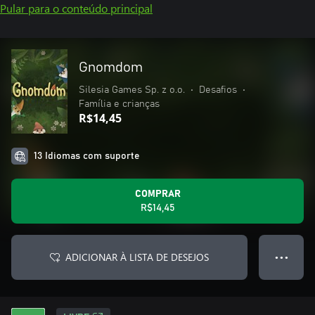
Pular para o conteúdo principal
Gnomdom
Silesia Games Sp. z o.o.
•
Desafios
•
Família e crianças
R$14,45
13 Idiomas com suporte
COMPRAR
R$14,45
ADICIONAR À LISTA DE DESEJOS
● ● ●