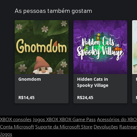
As pessoas também gostam
Gnomdom
Hidden Cats in
Spooky Village
R$14,45
R$24,45
XBOX consoles
Jogos XBOX
XBOX Game Pass
Acessórios do XB
Conta Microsoft
Suporte da Microsoft Store
Devoluções
Rastrea
Jogos