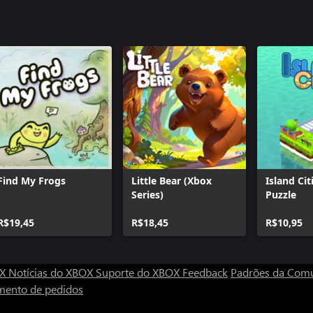
Find My Frogs
Little Bear (Xbox
Island Cit
Series)
Puzzle
R$19,45
R$18,45
R$10,95
OX
Notícias do XBOX
Suporte do XBOX
Feedback
Padrões da Com
mento de pedidos