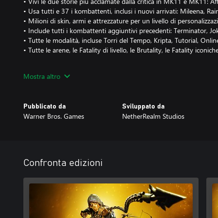
• Vivi le due storie più acclamate dalla critica in MK11 e MK11: A
• Usa tutti e 37 i kombattenti, inclusi i nuovi arrivati: Mileena, R
• Milioni di skin, armi e attrezzature per un livello di personalizz
• Include tutti i kombattenti aggiuntivi precedenti: Terminator, 
• Tutte le modalità, incluse Torri del Tempo, Kripta, Tutorial, Onlin
• Tutte le arene, le Fatality di livello, le Brutality, le Fatality iconic
MK11 Ultimate è abilitato per lo Smart Delivery e include aggior
Mostra altro
Xbox Series X:
• Risoluzione dinamica 4K
Pubblicato da
Sviluppato da
• Grafica migliorata
Warner Bros. Games
NetherRealm Studios
• Tempi di caricamento notevolmente ridotti
Confronta edizioni