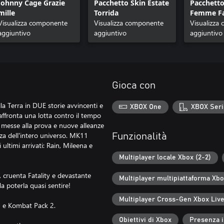
Johnny Cage Grazie
Pacchetto Skin Estate
Pacchetto
mille
Torrida
Femme Fa
Visualizza componente
Visualizza componente
Klassiche
Visualizza
aggiuntivo
aggiuntivo
aggiuntivo
Gioca con
lla Terra in DUE storie avvincenti e
XBOX One
XBOX Seri
affronta una lotta contro il tempo
o messe alla prova e nuove alleanze
za dell'intero universo. MK11
Funzionalità
ultimi arrivati: Rain, Mileena e
Multiplayer locale Xbox (2-2)
 cruenta Fatality e devastante
Multiplayer multipiattaforma Xb
a poterla quasi sentire!
Multiplayer Cross-Gen Xbox Liv
 e Kombat Pack 2.
Obiettivi di Xbox
Presenza 