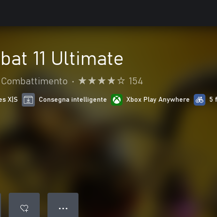
at 11 Ultimate
Combattimento
•
154
es X|S
Consegna intelligente
Xbox Play Anywhere
5 
● ● ●