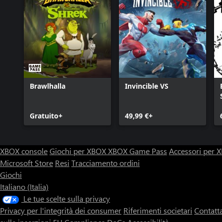
Sheeva
Sindel
Sonya Blade: Giochi di Guerra
Spawn
Terminator T-800
Mortal Kombat 11 Kombat Pack 1
Mileena
Brawlhalla
Invincible VS
Rain
Rambo
Mortal Kombat 11 Kombat Pack 2
Gratuito+
49,99 €+
Espansione Mortal Kombat 11: Aftermath
Bundle Add-On Ultimate di Mortal Kombat 11
XBOX console
Giochi per XBOX
XBOX Game Pass
Accessori per
Microsoft Store
Resi
Tracciamento ordini
Giochi
Italiano (Italia)
Le tue scelte sulla privacy
Privacy per l'integrità dei consumer
Riferimenti societari
Contatt