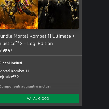
undle Mortal Kombat 11 Ultimate +
njustice™ 2 - Leg. Edition
9,99 €+
Giochi inclusi
Mortal Kombat 11
Injustice™ 2
Componenti aggiuntivi inclusi
Mortal Kombat 11: Storia di Aftermath
VAI AL GIOCO
Johnny Cage Grazie mille
Pacchetto Skin Estate Torrida