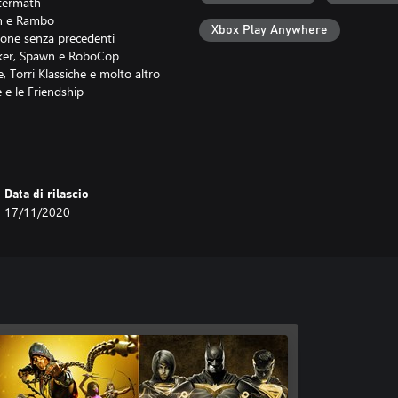
ftermath
ain e Rambo
Xbox Play Anywhere
azione senza precedenti
Joker, Spawn e RoboCop
e, Torri Klassiche e molto altro
he e le Friendship
namenti GRATUITI sulla
Data di rilascio
17/11/2020