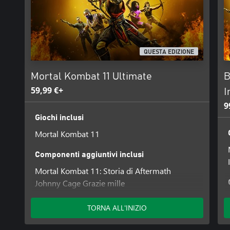
QUESTA EDIZIONE
Mortal Kombat 11 Ultimate
B
59,99 €+
I
9
Giochi inclusi
Mortal Kombat 11
Componenti aggiuntivi inclusi
Mortal Kombat 11: Storia di Aftermath
Johnny Cage Grazie mille
Pacchetto Skin Estate Torrida
Pacchetto Skin Femme Fatale Klassiche
TORNA ALL'INIZIO
Pacchetto Skin Halloween