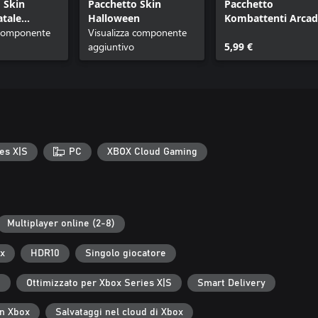
 Skin
Pacchetto Skin
Pacchetto
tale
Halloween
Kombattenti Arca
 componente
Visualizza componente
Klassici
aggiuntivo
5,99 €
es X|S
PC
XBOX Cloud Gaming
Multiplayer online (2-8)
ox
HDR10
Singolo giocatore
e
Ottimizzato per Xbox Series X|S
Smart Delivery
in Xbox
Salvataggi nel cloud di Xbox