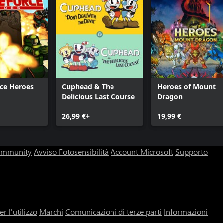
rce Heroes
Cuphead & The
Heroes of Mount
Delicious Last Course
Dragon
26,99 €+
19,99 €
community
Avviso Fotosensibilità
Account Microsoft
Supporto
r l'utilizzo
Marchi
Comunicazioni di terze parti
Informazioni