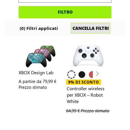
Cerca
FILTRO
accessori
CANCELLA FILTRI
(
0
) Filtri applicati
XBOX Design Lab
A partire da
79,99 €
9% DI SCONTO
Prezzo stimato
Controller wireless
per XBOX – Robot
White
prezzo precedente
64,99 € Prezzo stimato
prezzo co
58,99 €