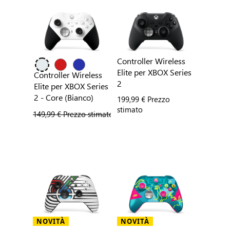
Controller Wireless
Elite per XBOX Series
Controller Wireless
2
Elite per XBOX Series
2 - Core (Bianco)
199,99 € Prezzo
stimato
prezzo precedente
149,99 € Prezzo stimato
prezzo corrente
149,49 €
NOVITÀ
NOVITÀ