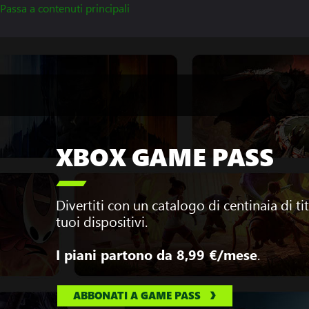
Passa a contenuti principali
XBOX GAME PASS

Divertiti con un catalogo di centinaia di ti
tuoi dispositivi.
.
I piani partono da
8,99 €
/mese
ABBONATI A GAME PASS