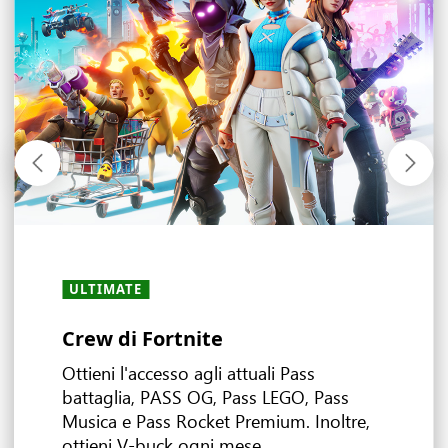
ULTIMATE
ULTIMATE
ULTIMATE
ULTIMATE
TUTTI I PIANI
TUTTI I PIANI
ULTIMATE
TUTTI I PIANI
· PC
·
・
PREMIUM
PREMIUM
·
・
ESSENTIAL
ESSENTIAL
Crew di Fortnite
Esplora il mondo di EA
Classici Ubisoft+
Riproduci in streaming e gioca
Vantaggi di gioco
Ottieni più punti Rewards con
Offerte e sconti
Giochi multiplayer
ovunque
XBOX Game Pass
Ottieni l'accesso agli attuali Pass
battaglia, PASS OG, Pass LEGO, Pass
Musica e Pass Rocket Premium. Inoltre,
SCOPRI LE OFFERTE
ottieni V-buck ogni mese.
Ultimate