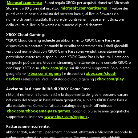
Microsoft.com/msa
. Buoni regalo XBOX: per acquisti idonei nel Microsoft
microsoft.com/cardterms
Store entro 90 giorni dal riscatto.
. Il valore dei
punti varia in base alla valuta del mercato locale, al livello Rewards e al
numero di punti riscattati. Il valore dei punti varia in base alle fluttuazioni
della valuta, al livello Rewards e al numero di punti riscattati.
XBOX Cloud Gaming:
4
XBOX Cloud Gaming richiede un abbonamento XBOX Game Pass e un
dispositivo supportato (entrambi in vendita separatamente). I titoli giocabili
via cloud non inclusi con XBOX Game Pass sono venduti separatamente e
potrebbero essere resi disponibili con XBOX Game Pass in futuro. Il catalogo
dei giochi può variare. Gioca in streaming direttamente sulle console XBOX, o
xbox.com/play
con l'app XBOX o su
sui dispositivi supportati. Solo in aree
xbox.com/regions
xbox.com/cloud-
geografiche (
) e dispositivi (
devices
xbox.com/play
) selezionati. Vedi il catalogo di cloud gaming (
).
Avviso sulla disponibilità di XBOX Game Pass:
i titoli, il numero, le funzionalità e la disponibilità dei giochi possono variare
nel corso del tempo in base all'area geografica, al piano XBOX Game Pass e
alla piattaforma. Consulta l'attuale catalogo dei giochi all'indirizzo
xbox.com/xbox-game-pass/games.
Scopri di più sulle aree geografiche
www.xbox.com/regions
supportate all'indirizzo
.
Fatturazione ricorrente:
abbonandoti, autorizzi i pagamenti ricorrenti effettuati a Microsoft secondo la
cadenza selezionata, salvo annullamento. Per non ricevere più addebiti,