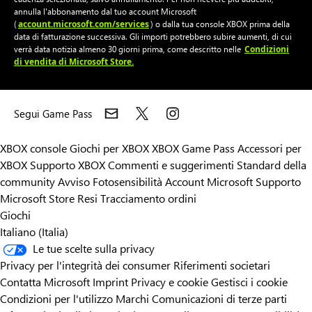
annulla l'abbonamento dal tuo account Microsoft
account.microsoft.com/services
(
) o dalla tua console XBOX prima della
data di fatturazione successiva. Gli importi potrebbero subire aumenti, di cui
Condizioni
verrà data notizia almeno 30 giorni prima, come descritto nelle
di vendita di Microsoft Store.
Segui Game Pass
XBOX console
Giochi per XBOX
XBOX Game Pass
Accessori per
XBOX
Supporto XBOX
Commenti e suggerimenti
Standard della
community
Avviso Fotosensibilità
Account Microsoft
Supporto
Microsoft Store
Resi
Tracciamento ordini
Giochi
Italiano (Italia)
Le tue scelte sulla privacy
Privacy per l'integrità dei consumer
Riferimenti societari
Contatta Microsoft
Imprint
Privacy e cookie
Gestisci i cookie
Condizioni per l'utilizzo
Marchi
Comunicazioni di terze parti