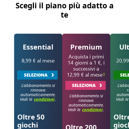
Scegli il piano più adatto a
te
Essential
Premium
Ul
Acquista i primi
8,99 € al mese
20,99
14 giorni a 1 €, i
successivi a
12,99 € al mese
1
SELEZIONA
SEL
L'abbonamento si
SELEZIONA
L'abb
rinnova
r
automaticamente.
autom
L'abbonamento si
Vedi le
condizioni
.
Vedi l
rinnova
automaticamente.
Vedi le
condizioni
.
Oltre 50
Oltr
giochi
gioc
Oltre 200