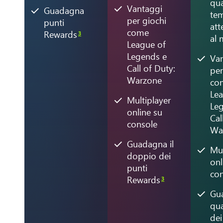
qua
Vantaggi
Guadagna
tem
per giochi
punti
att
come
Rewards
3
al
League of
Legends e
Va
Call of Duty:
per
Warzone
co
Le
Multiplayer
Le
online su
Cal
console
Wa
Guadagna il
Mul
doppio dei
onl
punti
co
Rewards
3
Gua
qu
dei