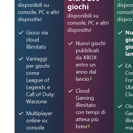
disponibili su
disponi
giochi
console, PC e altri
console
disponibili su
dispositivi
disposi
console, PC e altri
dispositivi
Gioco via
Nu
cloud
gio
Nuovi giochi
illimitato
gi
pubblicati
la
da XBOX
Vantaggi
entro un
per giochi
EA 
anno dal
come
Cre
lancio
2
League of
For
Legends e
Ub
Cloud
Call of Duty:
Cla
Gaming
Warzone
illimitato
Cl
con tempi di
Multiplayer
Ga
attesa più
online su
ill
brevi
4
console
ma