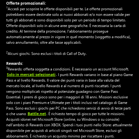
Offerte promozionali:
1
Accedi per scoprire le offerte disponibili per te. Le offerte promozionali
potrebbero essere destinate solo ai nuovi abbonati e/o non essere valide per
tutti gli abbonati e sono disponibili solo per un periodo di tempo limitato.
Offerte disponibili solo in alcune aree geografiche. È necessaria la carta di
credito. Al termine della promozione, l'abbonamento prosegue
automaticamente al prezzo in vigore in quel momento (soggetto a modifica),
salvo annullamento, oltre alle tasse applicabili.
2
Alcuni giochi. Sono esclusi i titoli di Call of Duty.
Rewards:
3
Rewards: offerta soggetta a condizioni. È necessario un account Microsoft.
Solo in mercati selezionati
. I punti Rewards variano in base al piano Game
Pass e al livello Rewards. Il valore dei punti varia in base alla valuta del
mercato locale, al livello Rewards e al numero di punti riscattati. I punti
vengono moltiplicati rispetto al potenziale guadagno con Game Pass
Essential. I premi di gioco sono per i maggiori di 18 anni. Missioni esclusive
solo con i piani Premium e Ultimate per i titoli inclusi nel catalogo di Game
Pass. Sono esclusi i giochi per PC che richiedono servizi di avvio di terze parti
Battle.net
o che usano
. È richiesto tempo di gioco per tutte le missioni.
Acquisti idonei nel Microsoft Store (online, su Windows o su console)
nell'ambito di Rewards con XBOX. Spendi i tuoi punti nello Store: attualmente
disponibile per acquisti di articoli singoli nel Microsoft Store, esclusi gli
abbonamenti. È richiesto un acquisto minimo per riscattare i punti.