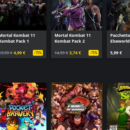
Sonya Blade: Giochi di Guerra
MK1: Mad
Spawn
MK1: Mav
Terminator T-800
MK1: Kham
Mortal Kombat 11 Kombat Pack 1
MK1: Trem
Mileena
MK1: Jean
Mortal Kombat 11
Mortal Kombat 11
Pacchetto
Rain
MK1: Skin 
Kombat Pack 1
Kombat Pack 2
Elseworld
Rambo
MK1: Skin 
Mortal Kombat 11 Kombat Pack 2
MK1: Skin 
19,99 €
4,99 €
14,99 €
3,74 €
5,99 €
-75%
-75%
Espansione Mortal Kombat 11: Aftermath
Bundle Mor
Bundle Add-On Ultimate di Mortal Kombat 11
Kombat Pa
Mortal Kom
Espansione
Mortal Ko
Bundle Add
Mortal Ko
Shao Kahn
Fujin
Mileena
Il Joker