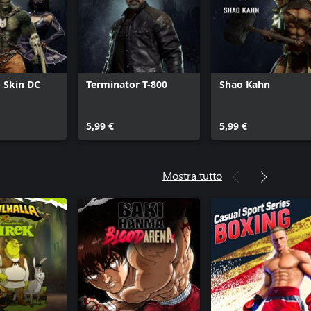
ama Bo
Fujin
ado
Contenuti della Lege
eleon
Cassie Quinn
or
Skin Premium John S
-Claude Van Damme Skin
Il Joker
 Skin DC
Terminator T-800
Shao Kahn
del film MKII
Bundle Add-On Ultim
Kaos sovrano (preordine)
Pacchetto Skin Arcade
Torneo di Liu Kang
Cassie Klassica
5,99 €
5,99 €
tal Kombat 11: Aftermath +
Mortal Kombat 11 Ko
ck
Mortal Kombat 11 Ko
bat 11: Storia di Aftermath
Mostra tutto
Mileena
 Mortal Kombat 11: Aftermath
Nightwolf
mbat 11 Kombat Pack 2
Skin Premium Power 
-On Ultimate di Mortal Kombat 11
Johnny Cage Mimo n
mbat 11 Kombat Pack 1
Rain
Rambo
Skin Premium Anti-F
RoboCop
Shang Tsung