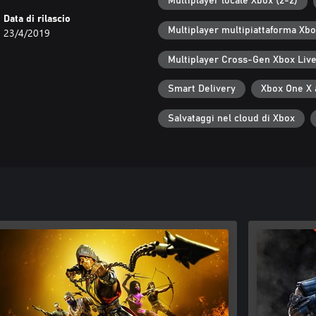
Multiplayer locale Xbox (2-2)
Data di rilascio
Multiplayer multipiattaforma Xb
23/4/2019
Multiplayer Cross-Gen Xbox Liv
Smart Delivery
Xbox One X 
Salvataggi nel cloud di Xbox