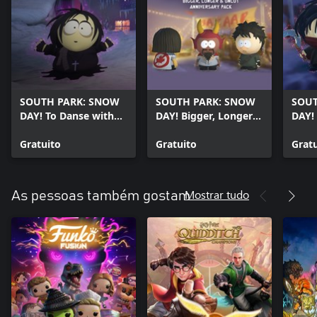
SOUTH PARK: SNOW
SOUTH PARK: SNOW
SOUT
DAY! To Danse with
DAY! Bigger, Longer &
DAY!
the Veiled Horde
Uncut Anniversary
Weap
Gratuito
Pack
Gratuito
Pack
Grat
Mostrar tudo
As pessoas também gostam