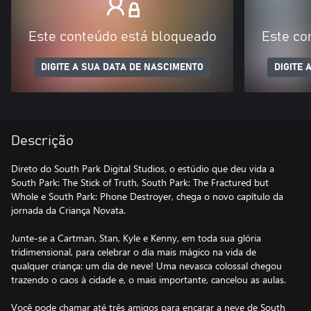
Este conteúdo está bloqueado
Este co
DIGITE A SUA DATA DE NASCIMENTO
DIGITE 
Descrição
Direto do South Park Digital Studios, o estúdio que deu vida a
South Park: The Stick of Truth, South Park: The Fractured but
Whole e South Park: Phone Destroyer, chega o novo capítulo da
jornada da Criança Novata.
Junte-se a Cartman, Stan, Kyle e Kenny, em toda sua glória
tridimensional, para celebrar o dia mais mágico na vida de
qualquer criança: um dia de neve! Uma nevasca colossal chegou
trazendo o caos à cidade e, o mais importante, cancelou as aulas.
Você pode chamar até três amigos para encarar a neve de South