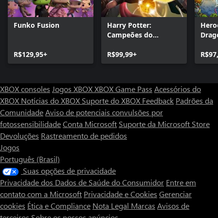
Funko Fusion
Harry Potter:
Hero
Campeões do
Drag
Quadribol
R$129,95+
R$99,99+
R$97
XBOX consoles
Jogos XBOX
XBOX Game Pass
Acessórios do
XBOX
Notícias do XBOX
Suporte do XBOX
Feedback
Padrões da
Comunidade
Aviso de potenciais convulsões por
fotossensibilidade
Conta Microsoft
Suporte da Microsoft Store
Devoluções
Rastreamento de pedidos
Jogos
Português (Brasil)
Suas opções de privacidade
Privacidade dos Dados de Saúde do Consumidor
Entre em
contato com a Microsoft
Privacidade e Cookies
Gerenciar
cookies
Ética e Compliance
Nota Legal
Marcas
Avisos de
terceiros
Sobre os nossos anúncios