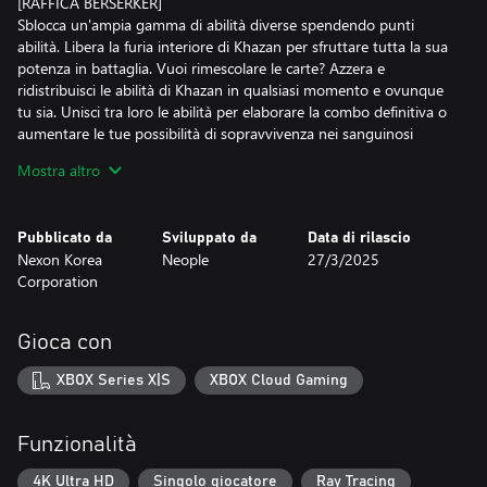
[RAFFICA BERSERKER]
Sblocca un'ampia gamma di abilità diverse spendendo punti
abilità. Libera la furia interiore di Khazan per sfruttare tutta la sua
potenza in battaglia. Vuoi rimescolare le carte? Azzera e
ridistribuisci le abilità di Khazan in qualsiasi momento e ovunque
tu sia. Unisci tra loro le abilità per elaborare la combo definitiva o
aumentare le tue possibilità di sopravvivenza nei sanguinosi
scontri con i boss.
Mostra altro
[ACCETTA LA MORTE/UN GENERALE VETERANO]
Neppure la morte può fermarti! Per Khazan, ogni caduta in
Pubblicato da
Sviluppato da
Data di rilascio
battaglia rappresenta un passo verso la vendetta. Torna nel
Nexon Korea
Neople
27/3/2025
luogo in cui Khazan è stato sconfitto per recuperare le stille
Corporation
perdute e reclamare preziosa esperienza con cui avanzare di
livello. Imparare a combattere è più utile che accumulare risorse!
Affina la tua tecnica nel corso dell'avventura per essere all'altezza
Gioca con
di ogni sfida.
XBOX Series X|S
XBOX Cloud Gaming
[PREPARA L'EQUIPAGGIAMENTO E COMBATTI!]
Colleziona un arsenale di armi ed equipaggiamenti con cui
ottenere la vendetta di Khazan. Indossa un set completo di
Funzionalità
equipaggiamenti per sbloccare abilità e attributi utili a ribaltare le
sorti della battaglia, oppure combina set differenti per creare una
4K Ultra HD
Singolo giocatore
Ray Tracing