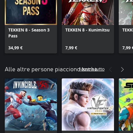
TEKKEN 8 - Season 3
TEKKEN 8 - Kunimitsu
TEKK
Pass
34,99 €
7,99 €
7,99 
Mostra tutto
Alle altre persone piacciono anche