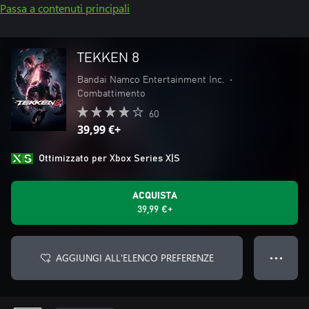
Passa a contenuti principali
TEKKEN 8
Bandai Namco Entertainment Inc.
•
Combattimento
60
39,99 €+
Ottimizzato per Xbox Series X|S
ACQUISTA
39,99 €+
AGGIUNGI ALL'ELENCO PREFERENZE
● ● ●