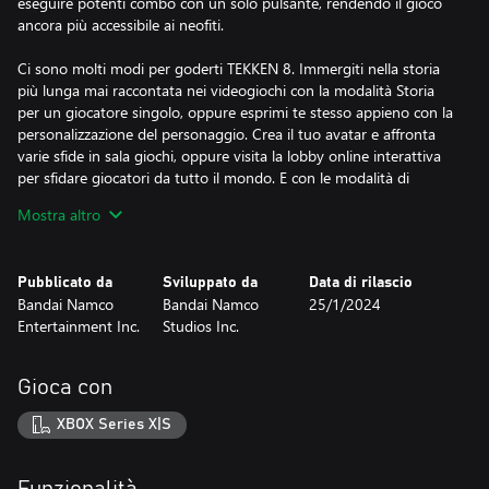
eseguire potenti combo con un solo pulsante, rendendo il gioco
ancora più accessibile ai neofiti.
Ci sono molti modi per goderti TEKKEN 8. Immergiti nella storia
più lunga mai raccontata nei videogiochi con la modalità Storia
per un giocatore singolo, oppure esprimi te stesso appieno con la
personalizzazione del personaggio. Crea il tuo avatar e affronta
varie sfide in sala giochi, oppure visita la lobby online interattiva
per sfidare giocatori da tutto il mondo. E con le modalità di
battaglia online come la Partita classificata, puoi tuffarti subito
Mostra altro
nell'azione.
Vuoi migliorare le tue abilità? Puoi combattere contro il tuo
Pubblicato da
Sviluppato da
Data di rilascio
Fantasma o quello di altri giocatori, che imparano lo stile di
Bandai Namco
Bandai Namco
25/1/2024
combattimento di un giocatore grazie alla tecnologia IA. Inoltre,
Entertainment Inc.
Studios Inc.
puoi guardare le ripetizioni delle battaglie per ricevere consigli e
sviluppare nuove tattiche.
Gioca con
Oltre a questa edizione, sono disponibili anche: Advanced Edition,
Deluxe Edition Stagione 2 e Ultimate Edition Stagione 2.
XBOX Series X|S
Attenzione agli acquisti doppi.