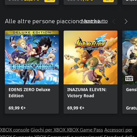
Mostra tutto
Alle altre persone piacciono anche
EDENS ZERO Deluxe
INAZUMA ELEVEN:
Gens
Edition
Victory Road
69,99 €+
69,99 €+
Grat
XBOX console
Giochi per XBOX
XBOX Game Pass
Accessori per
XBOX
Supporto XBOX
Commenti e suggerimenti
Standard della