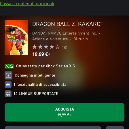
Passa a contenuti principali
DRAGON BALL Z: KAKAROT
BANDAI NAMCO Entertainment Inc.
•
Azione e avventura
•
Di ruolo
181
19,99 €+
Ottimizzato per Xbox Series X|S
Consegna intelligente
1 funzionalità di accessibilità
14 LINGUE SUPPORTATE
ACQUISTA
19,99 €+