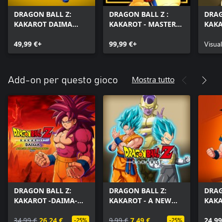
DRAGON BALL Z:
DRAGON BALL Z :
DRAG
KAKAROT DAIMA
KAKAROT - MASTER
KAKA
EDITION
EDITION
Editi
49,99 €+
99,99 €+
Bund
Visual
Mostra tutto
Add-on per questo gioco
DRAGON BALL Z:
DRAGON BALL Z:
DRAG
KAKAROT -DAIMA-
KAKAROT - A NEW
KAKA
Avventura nel Regno
POWER AWAKENS SET
Pass
Demoniaco PACK
34,99 €
26,24 €
9,99 €
7,49 €
24,99
-25%
-25%