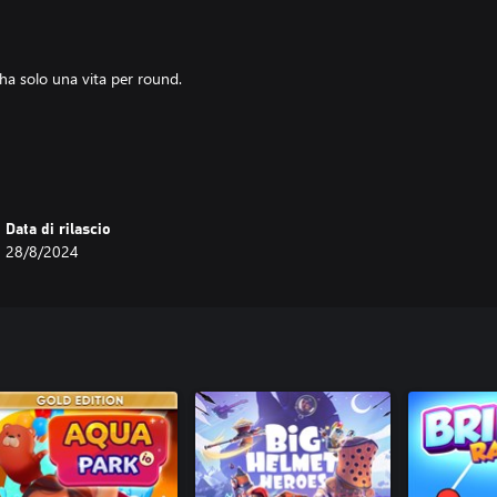
 ha solo una vita per round.
ccato il laser per l’assistenza alla
Data di rilascio
28/8/2024