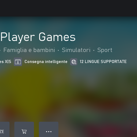
4 Player Games
•
Famiglia e bambini
•
Simulatori
•
Sport
es X|S
Consegna intelligente
12 LINGUE SUPPORTATE
ZE
● ● ●