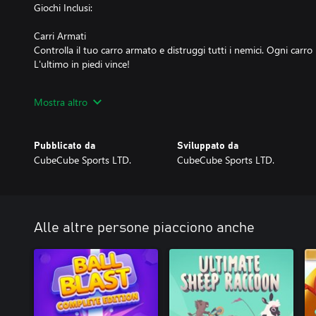
Giochi Inclusi:
Carri Armati
Controlla il tuo carro armato e distruggi tutti i nemici. Ogni carro
L'ultimo in piedi vince!
Combattimento
Mostra altro
Nasconditi dietro le casse e colpisci gli avversari. I fucili hanno atta
mira. Distruggi tutto!
Pubblicato da
Sviluppato da
Calcio
CubeCube Sports LTD.
CubeCube Sports LTD.
Battere i tuoi amici in un divertente gioco di calcio!
Il primo a 3 punti vince!
Corsa
Sii il più veloce.
Alle altre persone piacciono anche
Monster Trucks
Schiaccia tutto e raggiungi il traguardo.
Motocross
Sii il più veloce per vincere.