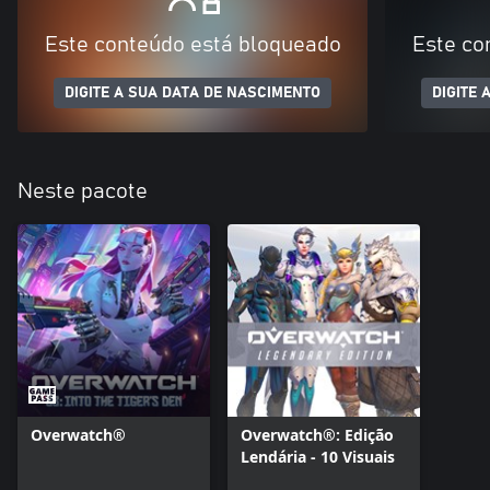
Este conteúdo está bloqueado
Este co
DIGITE A SUA DATA DE NASCIMENTO
DIGITE 
Neste pacote
Overwatch®
Overwatch®: Edição
Lendária - 10 Visuais