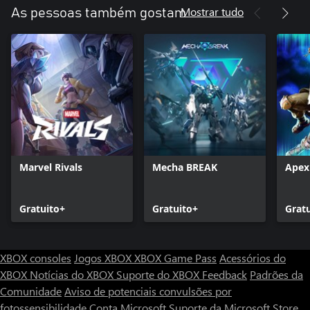
Mostrar tudo
As pessoas também gostam
Marvel Rivals
Mecha BREAK
Apex
Gratuito+
Gratuito+
Grat
XBOX consoles
Jogos XBOX
XBOX Game Pass
Acessórios do
XBOX
Notícias do XBOX
Suporte do XBOX
Feedback
Padrões da
Comunidade
Aviso de potenciais convulsões por
fotossensibilidade
Conta Microsoft
Suporte da Microsoft Store