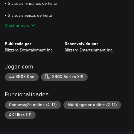
• 5 visuais lendários de herói
• 5 visuais épicos de herói
Mostrar mais
• 5 visuais de origem de herói
• E muito mais!
Publicado por
Desenvolvido por
Blizzard Entertainment Inc.
Blizzard Entertainment Inc.
Jogar com
XBOX One
XBOX Series X|S
Funcionalidades
Cooperação online (2-12)
Multijogador online (2-12)
4K Ultra HD