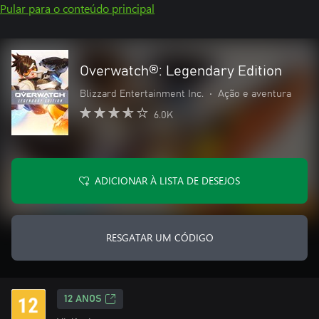
Pular para o conteúdo principal
Overwatch®: Legendary Edition
Blizzard Entertainment Inc.
•
Ação e aventura
6.0K
ADICIONAR À LISTA DE DESEJOS
RESGATAR UM CÓDIGO
12 ANOS