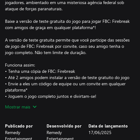
jogadores, ambientado em uma misteriosa agência federal sob
ataque de forças paranaturais.
Baixe a versão de teste gratuita do jogo para jogar FBC: Firebreak
com amigos de graça em qualquer plataforma*!
A versão de teste gratuita permite que você participe das sessões
de jogo de FBC: Firebreak por convite, caso seu amigo tenha o
jogo completo. Não tem limite de duração.
Funciona assim:
• Tenha uma cópia de FBC: Firebreak
• Até 2 amigos podem instalar a versão de teste gratuito do jogo
• Envie a eles um código de equipe ou um convite em qualquer
plataforma*
• Joguem o jogo completo juntos e divirtam-se!
Mostrar mais
A sobrevivência neste FPS cooperativo para três jogadores
depende de raciocínio rápido e trabalho em equipe impecável,
enquanto você luta para domar crises paranaturais devastadoras
Publicado por
Desenvolvido por
Data de lançamento
em uma variedade de locais inesperados.
Remedy
Remedy
17/06/2025
Entertainment
Entertainment
*Para usar o Teste Gratuito, é necessário ter pelo menos uma