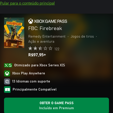
Pular para o conteúdo principal
FBC: Firebreak
Remedy Entertainment
•
Jogos de tiros
•
Ação e aventura
122
R$97,95+
Otimizado para Xbox Series X|S
Xbox Play Anywhere
13 Idiomas com suporte
Principalmente Compatível
OBTER O GAME PASS
Incluído em Premium