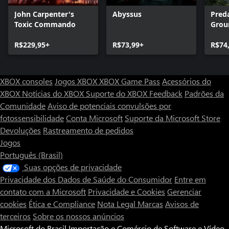
John Carpenter's
Abyssus
Pred
Toxic Commando
Grou
R$229,95+
R$73,99+
R$74
XBOX consoles
Jogos XBOX
XBOX Game Pass
Acessórios do
XBOX
Notícias do XBOX
Suporte do XBOX
Feedback
Padrões da
Comunidade
Aviso de potenciais convulsões por
fotossensibilidade
Conta Microsoft
Suporte da Microsoft Store
Devoluções
Rastreamento de pedidos
Jogos
Português (Brasil)
Suas opções de privacidade
Privacidade dos Dados de Saúde do Consumidor
Entre em
contato com a Microsoft
Privacidade e Cookies
Gerenciar
cookies
Ética e Compliance
Nota Legal
Marcas
Avisos de
terceiros
Sobre os nossos anúncios
Microsoft do Brasil Importação e Comércio de Software e Vídeo