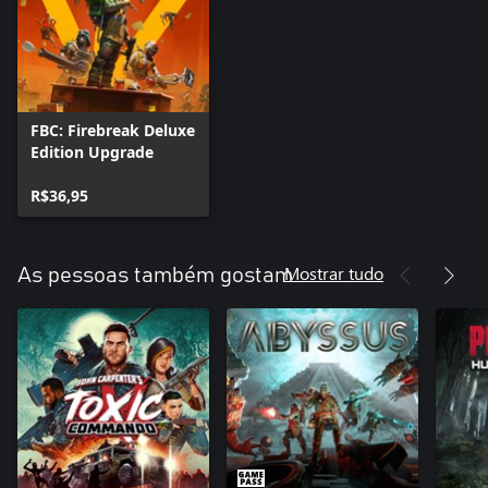
FBC: Firebreak Deluxe
Edition Upgrade
R$36,95
Mostrar tudo
As pessoas também gostam