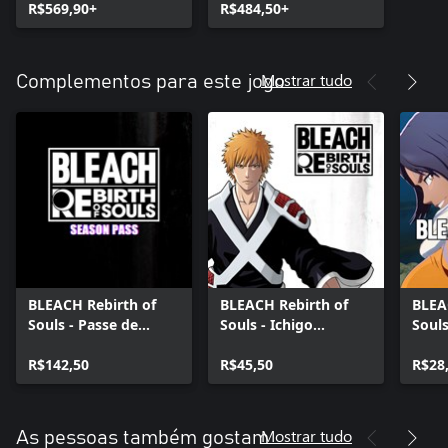
R$569,90+
R$484,50+
Mostrar tudo
Complementos para este jogo
BLEACH Rebirth of
BLEACH Rebirth of
BLEA
Souls - Passe de
Souls - Ichigo
Souls
Temporada
Kurosaki (Arco da
Traje
R$142,50
Guerra Sangrenta dos
R$45,50
Sang
R$28
Mil Anos)
Anos
Hitsu
Shih
Mostrar tudo
As pessoas também gostam