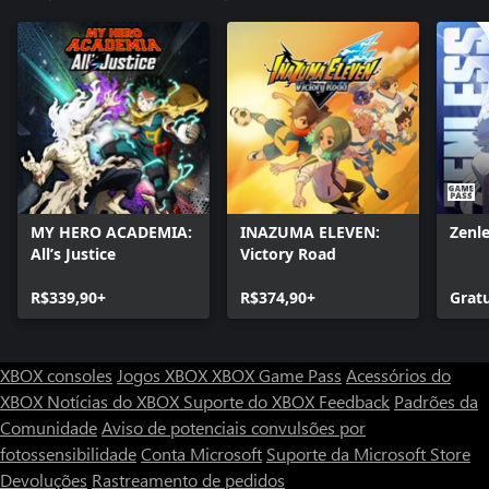
MY HERO ACADEMIA:
INAZUMA ELEVEN:
Zenl
All’s Justice
Victory Road
R$339,90+
R$374,90+
Grat
XBOX consoles
Jogos XBOX
XBOX Game Pass
Acessórios do
XBOX
Notícias do XBOX
Suporte do XBOX
Feedback
Padrões da
Comunidade
Aviso de potenciais convulsões por
fotossensibilidade
Conta Microsoft
Suporte da Microsoft Store
Devoluções
Rastreamento de pedidos