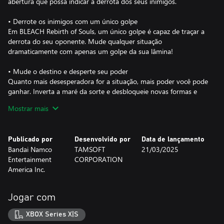
abertura que possa indicar a derrota dos seus inimigos.
• Derrote os inimigos com um único golpe
Em BLEACH Rebirth of Souls, um único golpe é capaz de traçar a
derrota do seu oponente. Mude qualquer situação
dramaticamente com apenas um golpe da sua lâmina!
• Mude o destino e desperte seu poder
Quanto mais desesperadora for a situação, mais poder você pode
ganhar. Inverta a maré da sorte e desbloqueie novas formas e
novas lâminas no calor da batalha para trazer uma vitória à beira
Mostrar mais
da derrota!
• Viva a história de BLEACH desde o começo
Publicado por
Desenvolvido por
Data de lançamento
Reviva a história principal de BLEACH. Da ascensão de Ichigo
Bandai Namco
TAMSOFT
21/03/2025
como Ceifeiro de Almas no Arco Ceifeiro de Almas Substituto à
Entertainment
CORPORATION
batalha climática contra Sosuke Aizen no Arco Arrancar.
America Inc.
Desbloqueie informações aprofundadas sobre os personagens de
BLEACH no modo História Secreta, que mostra os momentos
que transformaram eles em quem são.
Jogar com
*Edições Deluxe e Ultimate também disponíveis para venda. Evite
XBOX Series X|S
compras repetidas.