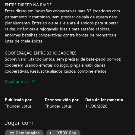
ENTRE DIRETO NA RAIDE
Entre direto em incursões cooperativas para 33 jogadores com
pareamento instantâneo, sem precisar de sala de espera nem
planejamento. Entre só ou se alie a até 4 amigos para superar
raides dinâmicas e rejogáveis, ideais para sessões rápidas,
enormes batalhas cooperativas contra hordas de monstros e
lutas de chefe épicas.
COOPERAÇÃO ENTRE 33 JOGADORES
Sobrevivam lutando juntos, sem precisar de bate-papo por voz:
cooperem usando emotes do jogo, pings e habilidades
cooperativas. Ressuscite aliados caídos, combine efeitos
poderosos e se adapte a confrontos caóticos com dezenas de
Mostrar mais
jogadores lado a lado em batalha.
FIQUE MAIS FORTE A CADA INCURSÃO
Publicado por
Desenvolvido por
Data de lançamento
Os exércitos de Deus atacarão sem parar, mas cada incursão te
Thunder Lotus
Thunder Lotus
11/06/2026
deixa mais forte. Colete recursos nas raides, desbloqueie
aprimoramentos permanentes para sua alma e expanda seu
arsenal com novas armas, relíquias e poderes. Experimente
Jogar com
diferentes especializações e se prepare para batalhas cada vez
maiores contra a ira de Deus.
Computador
XBOX One