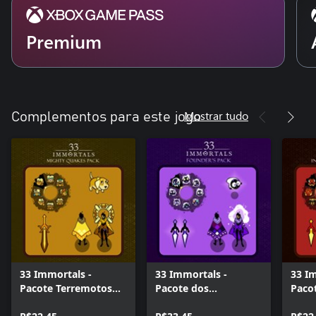
Premium
Mostrar tudo
Complementos para este jogo
33 Immortals -
33 Immortals -
33 I
Pacote Terremotos
Pacote dos
Paco
Poderosos
Fundadores
Infer