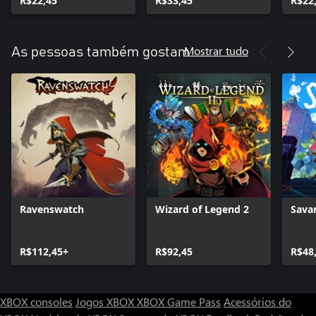
R$22,45
R$33,45
R$22
Mostrar tudo
As pessoas também gostam
Ravenswatch
Wizard of Legend 2
Sava
R$112,45+
R$92,45
R$48
XBOX consoles
Jogos XBOX
XBOX Game Pass
Acessórios do