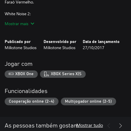
Faraó Vermelho.
White Noise 2:
Mostrar mais
Seja uma parte da equipe dos investigadores, ou assuma o
controle da criatura e devore-os! White Noise 2 oferece uma
experiência de horror assimétrica 4vs1 que não deixará ninguém
Publicado por
Desenvolvido por
Data de lançamento
parado.
Milkstone Studios
Milkstone Studios
27/10/2017
Jogar com
XBOX One
XBOX Series X|S
Funcionalidades
Cooperação online (2-4)
Multijogador online (2-5)
Mostrar tudo
As pessoas também gostam