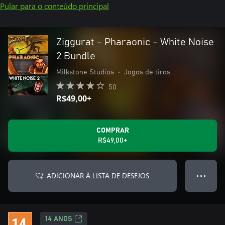
Pular para o conteúdo principal
Ziggurat - Pharaonic - White Noise
2 Bundle
Milkstone Studios
•
Jogos de tiros
50
R$49,00+
COMPRAR
R$49,00+
ADICIONAR À LISTA DE DESEJOS
● ● ●
14 ANOS