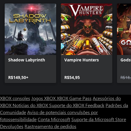
Shadow Labyrinth
Vampire Hunters
Gods
R$149,50+
R$54,95
R$18
XBOX consoles
Jogos XBOX
XBOX Game Pass
Acessórios do
XBOX
Notícias do XBOX
Suporte do XBOX
Feedback
Padrões da
Comunidade
Aviso de potenciais convulsões por
fotossensibilidade
Conta Microsoft
Suporte da Microsoft Store
Devoluções
Rastreamento de pedidos