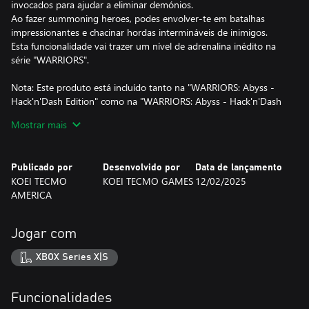
invocados para ajudar a eliminar demónios.
Ao fazer summoning heroes, podes envolver-te em batalhas
impressionantes e chacinar hordas intermináveis de inimigos.
Esta funcionalidade vai trazer um nível de adrenalina inédito na
série "WARRIORS".
Nota: Este produto está incluído tanto na "WARRIORS: Abyss -
Hack'n'Dash Edition" como na "WARRIORS: Abyss - Hack'n'Dash
Ultimate Edition." Confirma se selecionaste o produto correto
Mostrar mais
antes de finalizar a compra.
Nota: As imagens são retiradas de uma versão em
desenvolvimento. O produto final pode diferir das imagens
Publicado por
Desenvolvido por
Data de lançamento
apresentadas.
KOEI TECMO
KOEI TECMO GAMES
12/02/2025
Nota: a 4K/120fps está disponível apenas na consola Xbox Series
AMERICA
X. A 4K/120fps não está disponível na consola Xbox Series S.
Jogar com
XBOX Series X|S
Funcionalidades