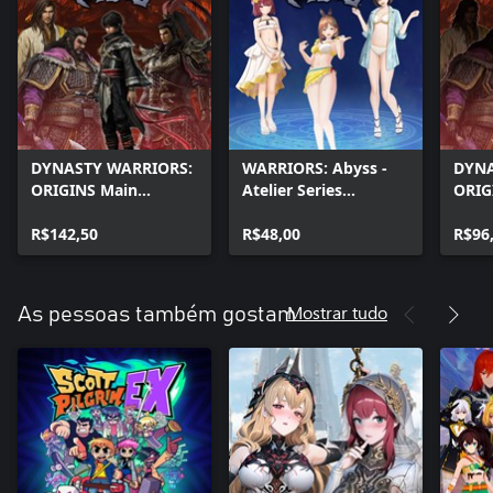
DYNASTY WARRIORS:
WARRIORS: Abyss -
DYNA
ORIGINS Main
Atelier Series
ORIG
Content Set +
Vacation Costume Set
Cont
Playable Character
R$142,50
R$48,00
R$96
Set
Mostrar tudo
As pessoas também gostam