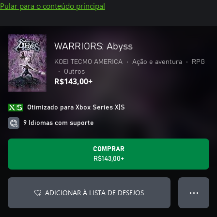
Pular para o conteúdo principal
WARRIORS: Abyss
KOEI TECMO AMERICA
•
Ação e aventura
•
RPG
•
Outros
R$143,00+
Otimizado para Xbox Series X|S
9 Idiomas com suporte
COMPRAR
R$143,00+
ADICIONAR À LISTA DE DESEJOS
● ● ●