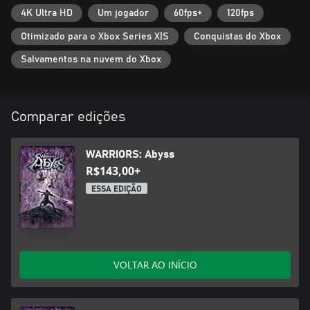
4K Ultra HD
Um jogador
60fps+
120fps
Otimizado para o Xbox Series X|S
Conquistas do Xbox
Salvamentos na nuvem do Xbox
Comparar edições
WARRIORS: Abyss
R$143,00+
ESSA EDIÇÃO
VOLTAR AO INÍCIO