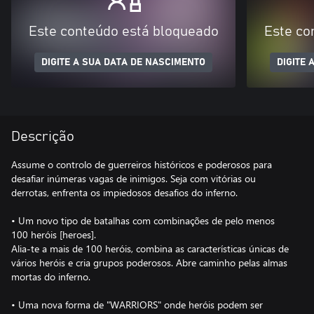
Este conteúdo está bloqueado
Este co
DIGITE A SUA DATA DE NASCIMENTO
DIGITE 
Descrição
Assume o controlo de guerreiros históricos e poderosos para
desafiar inúmeras vagas de inimigos. Seja com vitórias ou
derrotas, enfrenta os impiedosos desafios do inferno.
• Um novo tipo de batalhas com combinações de pelo menos
100 heróis [heroes].
Alia-te a mais de 100 heróis, combina as características únicas de
vários heróis e cria grupos poderosos. Abre caminho pelas almas
mortas do inferno.
• Uma nova forma de "WARRIORS" onde heróis podem ser