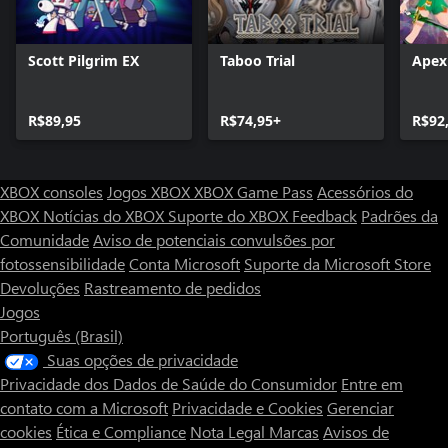
Scott Pilgrim EX
Taboo Trial
Apex
R$89,95
R$74,95+
R$92
XBOX consoles
Jogos XBOX
XBOX Game Pass
Acessórios do
XBOX
Notícias do XBOX
Suporte do XBOX
Feedback
Padrões da
Comunidade
Aviso de potenciais convulsões por
fotossensibilidade
Conta Microsoft
Suporte da Microsoft Store
Devoluções
Rastreamento de pedidos
Jogos
Português (Brasil)
Suas opções de privacidade
Privacidade dos Dados de Saúde do Consumidor
Entre em
contato com a Microsoft
Privacidade e Cookies
Gerenciar
cookies
Ética e Compliance
Nota Legal
Marcas
Avisos de