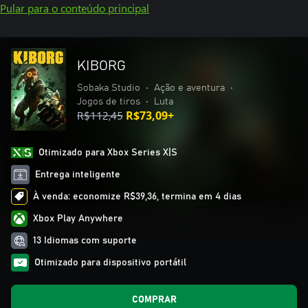
Pular para o conteúdo principal
KIBORG
Sobaka Studio
•
Ação e aventura
•
Jogos de tiros
•
Luta
R$112,45
R$73,09+
Otimizado para Xbox Series X|S
Entrega inteligente
À venda: economize R$39,36, termina em 4 dias
Xbox Play Anywhere
13 Idiomas com suporte
Otimizado para dispositivo portátil
COMPRAR