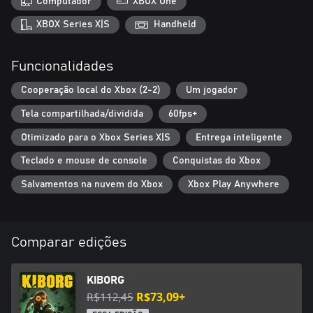
Computador
XBOX One
Substitua suas partes do corpo por uma variedade de implantes
cibernéticos, permitindo uma ampla variedade de estilos de jogo.
XBOX Series X|S
Handheld
Experimente centenas de aumentos que melhoram o poder e
aplique dezenas de mutações para criar sinergias mortais.
Funcionalidades
Empunhe uma variedade de armas brancas e armas de fogo de
todos os tipos. Use combos e ataques especiais para devastar
Cooperação local do Xbox (2-2)
Um jogador
seus inimigos. Liberte milhões de combinações possíveis e
inúmeras construções viáveis ​​em potencial para destruir aqueles
Tela compartilhada/dividida
60fps+
que estão entre você e a liberdade.
Otimizado para o Xbox Series X|S
Entrega inteligente
Teclado e mouse de console
Conquistas do Xbox
Salvamentos na nuvem do Xbox
Xbox Play Anywhere
Comparar edições
KIBORG
R$112,45
R$73,09+