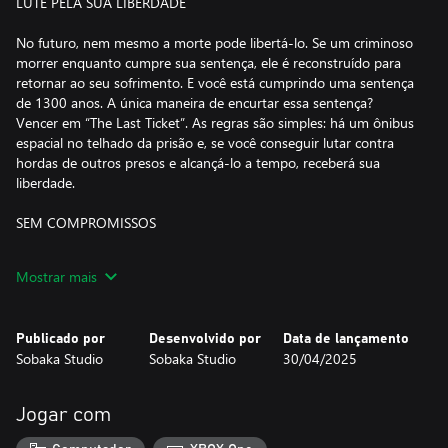
LUTE PELA SUA LIBERDADE
No futuro, nem mesmo a morte pode libertá-lo. Se um criminoso
morrer enquanto cumpre sua sentença, ele é reconstruído para
retornar ao seu sofrimento. E você está cumprindo uma sentença
de 1300 anos. A única maneira de encurtar essa sentença?
Vencer em “The Last Ticket”. As regras são simples: há um ônibus
espacial no telhado da prisão e, se você conseguir lutar contra
hordas de outros presos e alcançá-lo a tempo, receberá sua
liberdade.
SEM COMPROMISSOS
KIBORG é um híbrido de beat’em ups, jogos de tiro e rogue-likes
Mostrar mais
da velha escola. As lutas são rápidas, brutais e mortais. Separe
membros, esmague cabeças e arranque núcleos cibernéticos de
inimigos vivos. Existem dezenas de tipos de inimigos com
Publicado por
Desenvolvido por
Data de lançamento
habilidades e táticas únicas, e eles são misturados e combinados
Sobaka Studio
Sobaka Studio
30/04/2025
para criar centenas de encontros desafiadores. Se você está aqui
por sangue e violência, veio ao lugar certo.
Jogar com
IMENSA VARIEDADE DE CONSTRUÇÃO