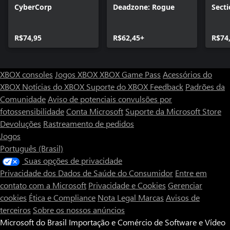
CyberCorp
Deadzone: Rogue
Secti
R$74,95
R$62,45+
R$74
XBOX consoles
Jogos XBOX
XBOX Game Pass
Acessórios do
XBOX
Notícias do XBOX
Suporte do XBOX
Feedback
Padrões da
Comunidade
Aviso de potenciais convulsões por
fotossensibilidade
Conta Microsoft
Suporte da Microsoft Store
Devoluções
Rastreamento de pedidos
Jogos
Português (Brasil)
Suas opções de privacidade
Privacidade dos Dados de Saúde do Consumidor
Entre em
contato com a Microsoft
Privacidade e Cookies
Gerenciar
cookies
Ética e Compliance
Nota Legal
Marcas
Avisos de
terceiros
Sobre os nossos anúncios
Microsoft do Brasil Importação e Comércio de Software e Vídeo