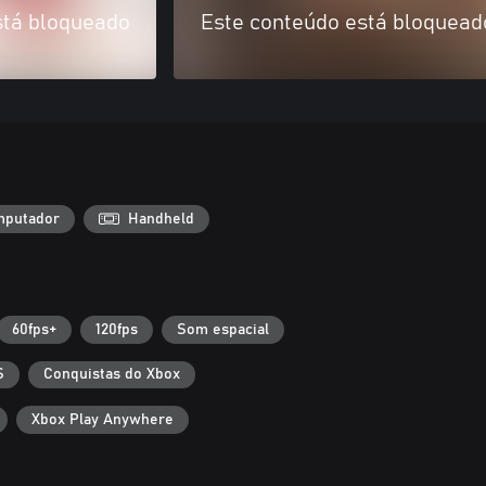
stá bloqueado
Este conteúdo está bloquead
putador
Handheld
60fps+
120fps
Som espacial
S
Conquistas do Xbox
Xbox Play Anywhere