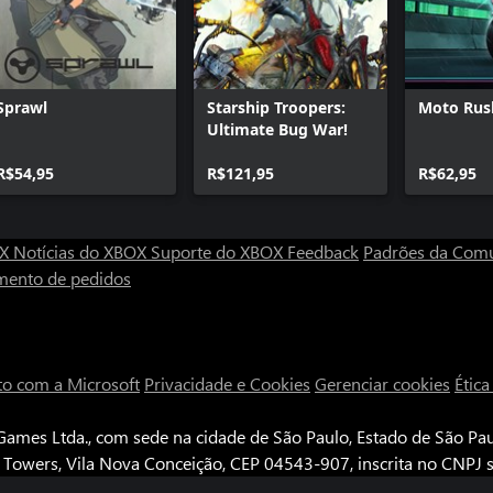
Sprawl
Starship Troopers:
Moto Rus
Ultimate Bug War!
R$54,95
R$121,95
R$62,95
OX
Notícias do XBOX
Suporte do XBOX
Feedback
Padrões da Com
mento de pedidos
to com a Microsoft
Privacidade e Cookies
Gerenciar cookies
Étic
ames Ltda., com sede na cidade de São Paulo, Estado de São Paul
e Towers, Vila Nova Conceição, CEP 04543-907, inscrita no CNPJ