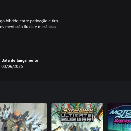
 híbrido entre patinação e tiro,
ovimentação fluida e mecânicas
eio de Rollerdrome. Estabeleça
 com o modo desbloqueável "Sede
Data de lançamento
03/06/2025
exclusiva, que mescla ritmos que
 de fundo de tirar o fôlego
irado em HQs.
istra, nesse universo