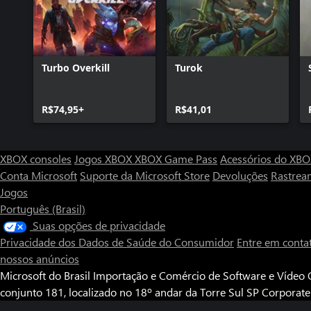
Turbo Overkill
Turok
R$74,95+
R$41,01
XBOX consoles
Jogos XBOX
XBOX Game Pass
Acessórios do XB
Conta Microsoft
Suporte da Microsoft Store
Devoluções
Rastrea
Jogos
Português (Brasil)
Suas opções de privacidade
Privacidade dos Dados de Saúde do Consumidor
Entre em conta
nossos anúncios
Microsoft do Brasil Importação e Comércio de Software e Vídeo G
conjunto 181, localizado no 18º andar da Torre Sul SP Corporat