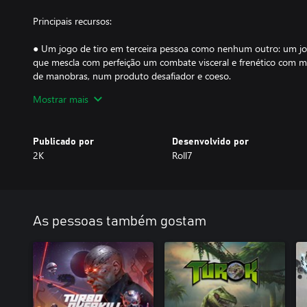
Principais recursos:
● Um jogo de tiro em terceira pessoa como nenhum outro: um jogo
que mescla com perfeição um combate visceral e frenético com m
de manobras, num produto desafiador e coeso.
Mostrar mais
● Um teste de habilidade – enfrente um desafio sem igual no torn
seu domínio em campo, com placares on-line, e vá até o limite,
de Sangue", para o teste mais radical de habilidade e agilidade.
Publicado por
Desenvolvido por
2K
Roll7
● Identidade original – uma trilha sonora completamente nova e 
marcaram época com produção de última geração, criando o plano
perfeito para a carnificina, que ganha vida através do estilo insp
● Uma sombria conspiração – descubra uma trama misteriosa e sin
As pessoas também gostam
retrofuturista como nenhum outro.