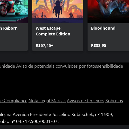
h Reborn
West Escape:
Bloodhound
Complete Edition
R$57,45+
R$38,95
unidade
Aviso de potenciais convulsões por fotossensibilidade
a e Compliance
Nota Legal
Marcas
Avisos de terceiros
Sobre os
o, na Avenida Presidente Juscelino Kubitschek, nº 1.909,
 sob o nº 04.712.500/0001-07.