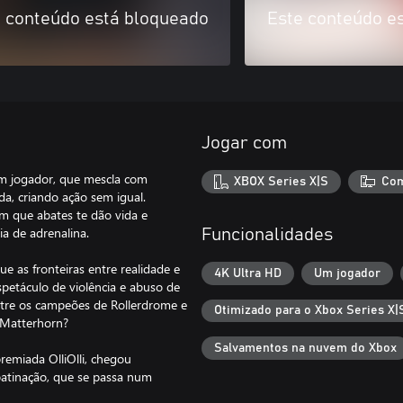
 conteúdo está bloqueado
Este conteúdo e
Jogar com
um jogador, que mescla com
XBOX Series X|S
Com
a, criando ação sem igual.
m que abates te dão vida e
a de adrenalina.
Funcionalidades
as fronteiras entre realidade e
4K Ultra HD
Um jogador
petáculo de violência e abuso de
ntre os campeões de Rollerdrome e
Otimizado para o Xbox Series X|
o Matterhorn?
Salvamentos na nuvem do Xbox
remiada OlliOlli, chegou
 patinação, que se passa num