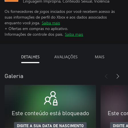
Linguagem Imprópria, Conteúdo Sexual, Violência
Os fornecedores de jogos iniciados por você recebem acesso às
suas informações de perfil do Xbox e aos dados associados
enquanto você joga.
Saiba mais
+ Ofertas em compras no aplicativo.
Informações de controle dos pais.
Saiba mais
DETALHES
AVALIAÇÕES
MAIS
Galeria
Este conteúdo está bloqueado
Este co
DIGITE A SUA DATA DE NASCIMENTO
DIGITE 