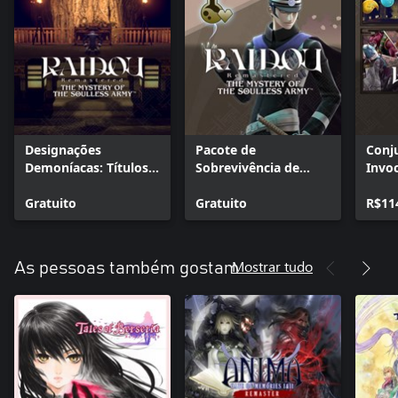
Designações
Pacote de
Conj
Demoníacas: Títulos
Sobrevivência de
Invo
de Invocador
Equipamentos Leves
Demô
Gratuito
Gratuito
R$11
Mostrar tudo
As pessoas também gostam