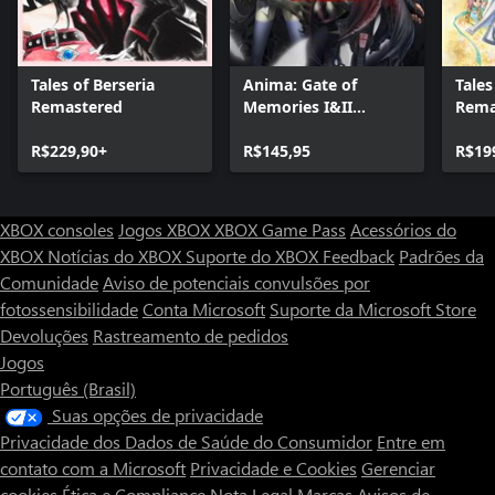
Tales of Berseria
Anima: Gate of
Tales
Remastered
Memories I&II
Rema
Remaster
R$229,90+
R$145,95
R$19
XBOX consoles
Jogos XBOX
XBOX Game Pass
Acessórios do
XBOX
Notícias do XBOX
Suporte do XBOX
Feedback
Padrões da
Comunidade
Aviso de potenciais convulsões por
fotossensibilidade
Conta Microsoft
Suporte da Microsoft Store
Devoluções
Rastreamento de pedidos
Jogos
Português (Brasil)
Suas opções de privacidade
Privacidade dos Dados de Saúde do Consumidor
Entre em
contato com a Microsoft
Privacidade e Cookies
Gerenciar
cookies
Ética e Compliance
Nota Legal
Marcas
Avisos de