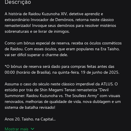
Descrição
A história de Raidou Kuzunoha XIV, detetive aprendiz e
extraordinário Invocador de Demônios, retorna neste clássico
remasterizado! Invoque seus demônios para resolver mistérios
sobrenaturais e se livrar de inimigos.
Como um bônus especial de reserva, receba os óculos cosméticos
de Raidou. Com esses óculos, que eram populares na Era Taisho,
vai ser difícil superar o charme dele.
*O bônus de reserva será dado para compras feitas antes das
00:00 (horário de Brasília), na quinta-feira, 19 de junho de 2025.
Assuma o caso do século neste clássico imperdível da ATLUS. O
estúdio por trás de Shin Megami Tensei remasteriza "Devil
Summoner: Raidou Kuzunoha vs. The Soulless Army" com visuais
renovados, melhorias de qualidade de vida, nova dublagem e um
sistema de batalha revisado!
Anos 20, Taisho, na Capital...
Mostrar mais
Uma jovem herdeira se aproxima da Agência de Detetives