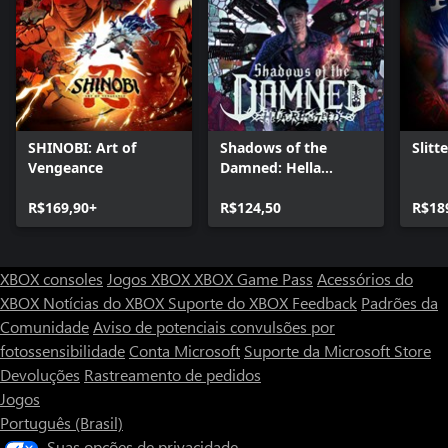
SHINOBI: Art of
Shadows of the
Slitt
Vengeance
Damned: Hella
Remastered
R$169,90+
R$124,50
R$18
XBOX consoles
Jogos XBOX
XBOX Game Pass
Acessórios do
XBOX
Notícias do XBOX
Suporte do XBOX
Feedback
Padrões da
Comunidade
Aviso de potenciais convulsões por
fotossensibilidade
Conta Microsoft
Suporte da Microsoft Store
Devoluções
Rastreamento de pedidos
Jogos
Português (Brasil)
Suas opções de privacidade