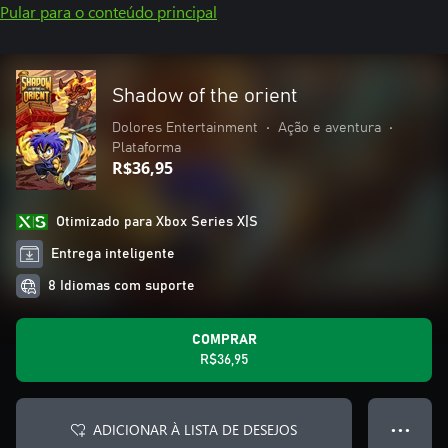
Pular para o conteúdo principal
Shadow of the orient
Dolores Entertainment
•
Ação e aventura
•
Plataforma
R$36,95
Otimizado para Xbox Series X|S
Entrega inteligente
8 Idiomas com suporte
COMPRAR
R$36,95
ADICIONAR À LISTA DE DESEJOS
● ● ●