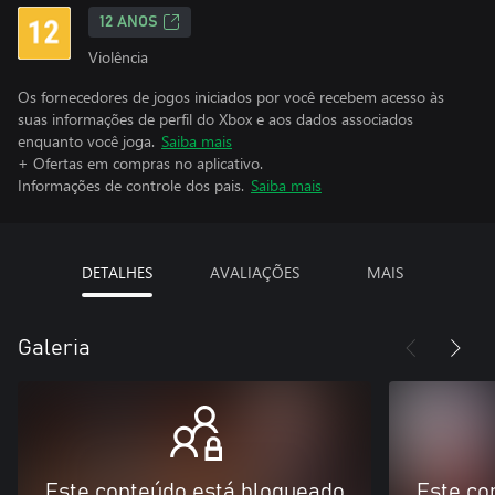
12 ANOS
Violência
Os fornecedores de jogos iniciados por você recebem acesso às
suas informações de perfil do Xbox e aos dados associados
enquanto você joga.
Saiba mais
+ Ofertas em compras no aplicativo.
Informações de controle dos pais.
Saiba mais
DETALHES
AVALIAÇÕES
MAIS
Galeria
Este conteúdo está bloqueado
Este co