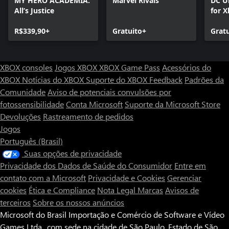
MY HERO ACADEMIA:
Marvel Rivals
DC U
All’s Justice
for X
R$339,90+
Gratuito+
Grat
XBOX consoles
Jogos XBOX
XBOX Game Pass
Acessórios do
XBOX
Notícias do XBOX
Suporte do XBOX
Feedback
Padrões da
Comunidade
Aviso de potenciais convulsões por
fotossensibilidade
Conta Microsoft
Suporte da Microsoft Store
Devoluções
Rastreamento de pedidos
Jogos
Português (Brasil)
Suas opções de privacidade
Privacidade dos Dados de Saúde do Consumidor
Entre em
contato com a Microsoft
Privacidade e Cookies
Gerenciar
cookies
Ética e Compliance
Nota Legal
Marcas
Avisos de
terceiros
Sobre os nossos anúncios
Microsoft do Brasil Importação e Comércio de Software e Vídeo
Games Ltda., com sede na cidade de São Paulo, Estado de São