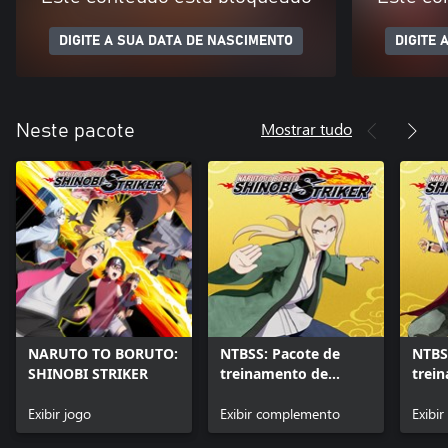
DIGITE A SUA DATA DE NASCIMENTO
DIGITE 
Mostrar tudo
Neste pacote
NARUTO TO BORUTO:
NTBSS: Pacote de
NTBS
SHINOBI STRIKER
treinamento de
trei
personagem mestre -
pers
Exibir jogo
Tsunade
Exibir complemento
Jirai
Exibi