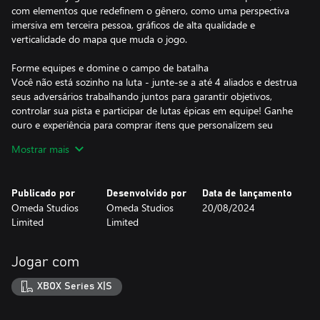
com elementos que redefinem o gênero, como uma perspectiva
imersiva em terceira pessoa, gráficos de alta qualidade e
verticalidade do mapa que muda o jogo.
Forme equipes e domine o campo de batalha
Você não está sozinho na luta - junte-se a até 4 aliados e destrua
seus adversários trabalhando juntos para garantir objetivos,
controlar sua pista e participar de lutas épicas em equipe! Ganhe
ouro e experiência para comprar itens que personalizem seu
estilo de jogo, aprimorem suas habilidades e ofereçam ultimatos
Mostrar mais
devastadores!
Você pode melhorar suas habilidades e se exibir!
Publicado por
Desenvolvido por
Data de lançamento
Não importa se você é um veterano experiente ou um novato em
Omeda Studios
Omeda Studios
20/08/2024
MOBA, o Predecessor oferece as ferramentas para você ter
Limited
Limited
sucesso.
Você é novo nos MOBAs? Assuma funções que lhe são familiares,
Jogar com
como Suporte ou Jungler, ou escolha Heróis que permitam que
você se concentre no seu estilo de jogo favorito, como um
XBOX Series X|S
atirador de elite ou um cavaleiro com espada e escudo!