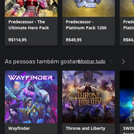
Predecessor - The
Predecessor -
Prede
Ultimate Hero Pack
Platinum Pack 1200
Plat
R$114,95
R$49,95
R$84
Mostrar tudo
As pessoas também gostam
Wayfinder
Throne and Liberty
SWOR