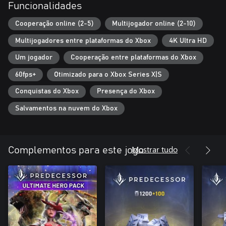
Você tem alguma experiência para exibir? Lidere sua equipe pela
Funcionalidades
frente, extraindo cada gota de poder do seu herói e levando seus
aliados a uma vitória infalível!
Cooperação online (2-5)
Multijogador online (2-10)
Multijogadores entre plataformas do Xbox
4K Ultra HD
Comece seu legado hoje mesmo!
Predecessor redefine a experiência moderna de MOBA,
Um jogador
Cooperação entre plataformas do Xbox
combinando personagens e habilidades exclusivos com gráficos
em terceira pessoa e verticalidade de tirar o fôlego. E o melhor de
60fps+
Otimizado para o Xbox Series X|S
tudo é que ele é totalmente gratuito para você jogar! Entre em
Conquistas do Xbox
Presença do Xbox
ação agora e veja por que mais de 2.000.000 jogadores adoram
Predecessor.
Salvamentos na nuvem do Xbox
O Predecessor tem compras opcionais no jogo (com itens
aleatórios). Vem conferir!
Mostrar tudo
Complementos para este jogo