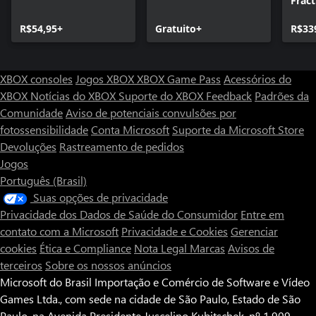
Frac
R$54,95+
Gratuito+
R$33
XBOX consoles
Jogos XBOX
XBOX Game Pass
Acessórios do
XBOX
Notícias do XBOX
Suporte do XBOX
Feedback
Padrões da
Comunidade
Aviso de potenciais convulsões por
fotossensibilidade
Conta Microsoft
Suporte da Microsoft Store
Devoluções
Rastreamento de pedidos
Jogos
Português (Brasil)
Suas opções de privacidade
Privacidade dos Dados de Saúde do Consumidor
Entre em
contato com a Microsoft
Privacidade e Cookies
Gerenciar
cookies
Ética e Compliance
Nota Legal
Marcas
Avisos de
terceiros
Sobre os nossos anúncios
Microsoft do Brasil Importação e Comércio de Software e Vídeo
Games Ltda., com sede na cidade de São Paulo, Estado de São
Paulo, na Avenida Presidente Juscelino Kubitschek, nº 1.909,