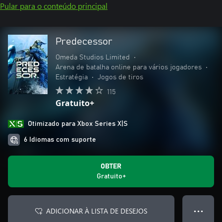
Pular para o conteúdo principal
Predecessor
Omeda Studios Limited
•
Arena de batalha online para vários jogadores
•
Estratégia
•
Jogos de tiros
115
Gratuito+
Otimizado para Xbox Series X|S
6 Idiomas com suporte
OBTER
Gratuito+
ADICIONAR À LISTA DE DESEJOS
● ● ●