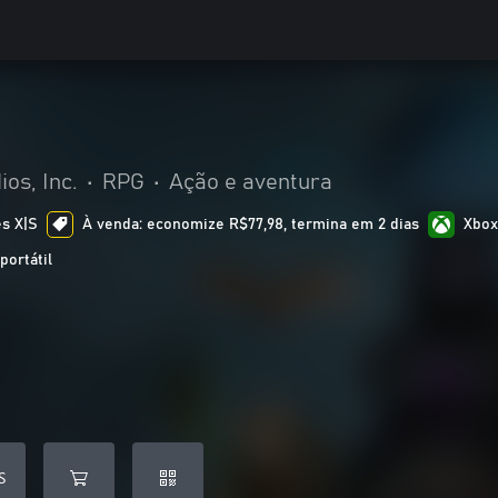
os, Inc.
•
RPG
•
Ação e aventura
es X|S
À venda: economize R$77,98, termina em 2 dias
Xbox
portátil
S