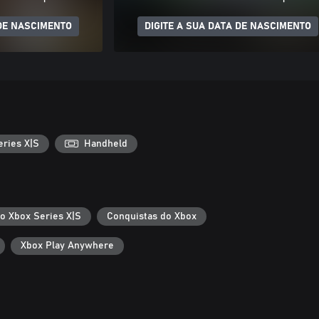
 DE NASCIMENTO
DIGITE A SUA DATA DE NASCIMENTO
ries X|S
Handheld
 o Xbox Series X|S
Conquistas do Xbox
Xbox Play Anywhere