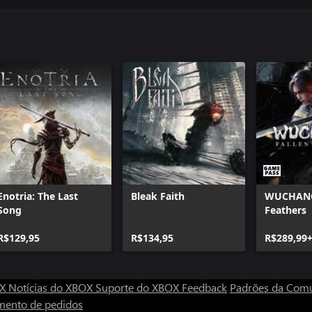
Enotria: The Last
Bleak Faith
WUCHANG:
Song
Feathers
R$129,95
R$134,95
R$289,99
OX
Notícias do XBOX
Suporte do XBOX
Feedback
Padrões da Com
mento de pedidos