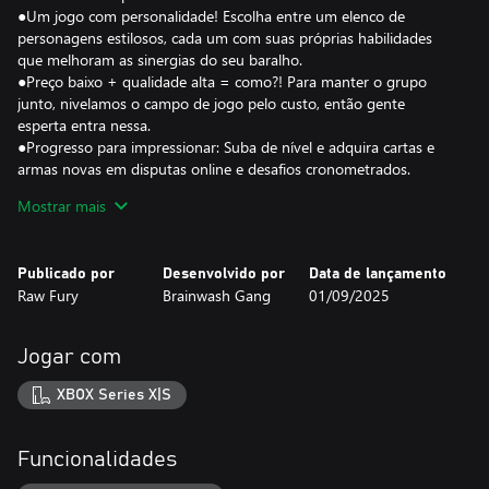
●Um jogo com personalidade! Escolha entre um elenco de
personagens estilosos, cada um com suas próprias habilidades
que melhoram as sinergias do seu baralho.
●Preço baixo + qualidade alta = como?! Para manter o grupo
junto, nivelamos o campo de jogo pelo custo, então gente
esperta entra nessa.
●Progresso para impressionar: Suba de nível e adquira cartas e
armas novas em disputas online e desafios cronometrados.
●Monte seu baralho! Colecione cartas de armas, armadilhas e
Mostrar mais
maldições. Suba o nível delas para deixá-las mais poderosas.
●Atualizações e conteúdos de temporada! Teremos novos
conteúdos depois do lançamento, como personagens, cartas,
Publicado por
Desenvolvido por
Data de lançamento
mapas e melhorias para a sua base.
Raw Fury
Brainwash Gang
01/09/2025
●Mude o visual! Desbloqueie itens cosméticos incríveis, como
visuais e designs de carta, e deixe os adversários com inveja!
●Pratique, pratique e pratique! Enfrente bots para experimentar
Jogar com
novas combinações de cartas e melhorar suas habilidades.
XBOX Series X|S
Funcionalidades