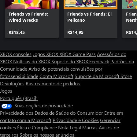
Friends vs Friends:
Friends vs Friends: El
Frien
Wired Wrecks
Pelicano
Nerd
R$18,45
R$14,95
R$14
XBOX consoles
Jogos XBOX
XBOX Game Pass
Acessórios do
XBOX
Notícias do XBOX
Suporte do XBOX
Feedback
Padrões da
Comunidade
Aviso de potenciais convulsões por
fotossensibilidade
Conta Microsoft
Suporte da Microsoft Store
Devoluções
Rastreamento de pedidos
Jogos
Português (Brasil)
Suas opções de privacidade
Privacidade dos Dados de Saúde do Consumidor
Entre em
contato com a Microsoft
Privacidade e Cookies
Gerenciar
cookies
Ética e Compliance
Nota Legal
Marcas
Avisos de
terceiros
Sobre os nossos anúncios