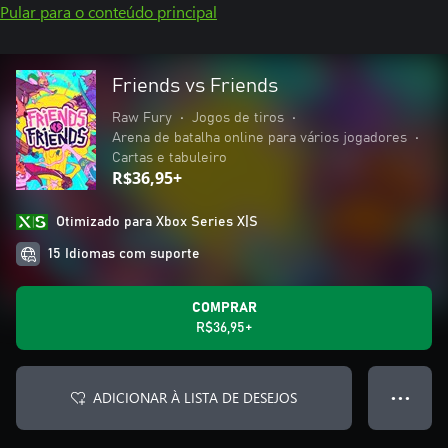
Pular para o conteúdo principal
Friends vs Friends
Raw Fury
•
Jogos de tiros
•
Arena de batalha online para vários jogadores
•
Cartas e tabuleiro
R$36,95+
Otimizado para Xbox Series X|S
15 Idiomas com suporte
COMPRAR
R$36,95+
ADICIONAR À LISTA DE DESEJOS
● ● ●