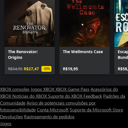
The Renovator:
The Wellmonts Case
Esca
Origins
Bund
R$54,95
R$27,47
R$19,95
R$58
-50%
XBOX consoles
Jogos XBOX
XBOX Game Pass
Acessórios do
XBOX
Notícias do XBOX
Suporte do XBOX
Feedback
Padrões da
Comunidade
Aviso de potenciais convulsões por
fotossensibilidade
Conta Microsoft
Suporte da Microsoft Store
Devoluções
Rastreamento de pedidos
Jogos