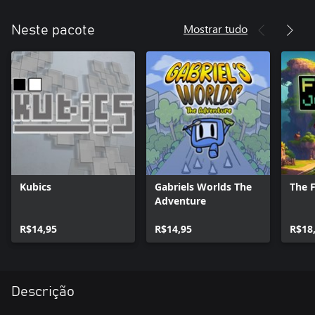
Mostrar tudo
Neste pacote
Kubics
Gabriels Worlds The
The 
Adventure
R$14,95
R$14,95
R$18
Descrição