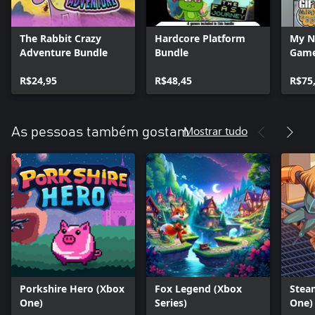
The Rabbit Crazy
Hardcore Platform
My N
Adventure Bundle
Bundle
Gam
R$24,95
R$48,45
R$75
Mostrar tudo
As pessoas também gostam
Porkshire Hero (Xbox
Fox Legend (Xbox
Stea
One)
Series)
One)