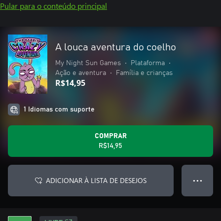
Pular para o conteúdo principal
A louca aventura do coelho
My Night Sun Games
•
Plataforma
•
Ação e aventura
•
Família e crianças
R$14,95
1 Idiomas com suporte
COMPRAR
R$14,95
ADICIONAR À LISTA DE DESEJOS
● ● ●