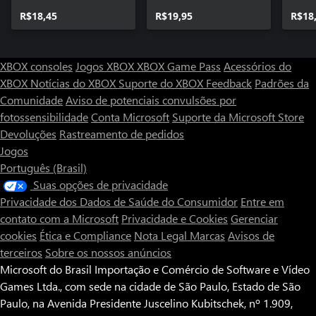
R$18,45
R$19,95
R$18
XBOX consoles
Jogos XBOX
XBOX Game Pass
Acessórios do
XBOX
Notícias do XBOX
Suporte do XBOX
Feedback
Padrões da
Comunidade
Aviso de potenciais convulsões por
fotossensibilidade
Conta Microsoft
Suporte da Microsoft Store
Devoluções
Rastreamento de pedidos
Jogos
Português (Brasil)
Suas opções de privacidade
Privacidade dos Dados de Saúde do Consumidor
Entre em
contato com a Microsoft
Privacidade e Cookies
Gerenciar
cookies
Ética e Compliance
Nota Legal
Marcas
Avisos de
terceiros
Sobre os nossos anúncios
Microsoft do Brasil Importação e Comércio de Software e Vídeo
Games Ltda., com sede na cidade de São Paulo, Estado de São
Paulo, na Avenida Presidente Juscelino Kubitschek, nº 1.909,