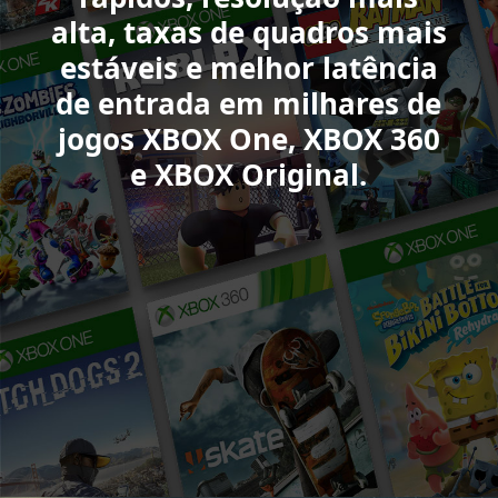
Duty:
alta, taxas de quadros mais
Black
estáveis e melhor latência
Ops
6,
de entrada em milhares de
College
jogos XBOX One, XBOX 360
Football
e XBOX Original.
25,
Sea
of
Thieves,
Minecraft
Legends
e
Forza
Motorsport.