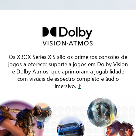
Três
móveis
estão
dispostos
ao
redor
Os XBOX Series X|S são os primeiros consoles de
de
jogos a oferecer suporte a jogos em Dolby Vision
uma
e Dolby Atmos, que aprimoram a jogabilidade
TV.
com visuais de espectro completo e áudio
Ondas
imersivo.
†
sonoras
animadas
ecoam
pela
sala,
mostrando
o