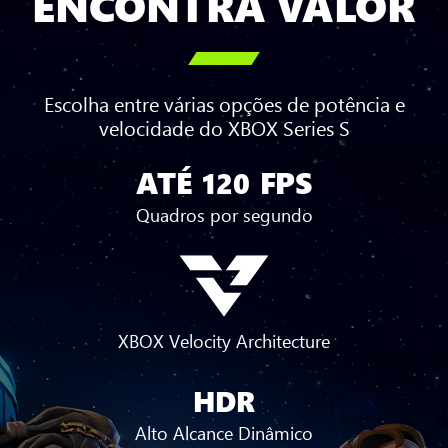
ENCONTRA VALOR

Escolha entre várias opções de potência e
velocidade do XBOX Series S
ATÉ
FPS
Até
120
120
Quadros por segundo
FPS
XBOX Velocity Architecture
HDR
Alto Alcance Dinâmico