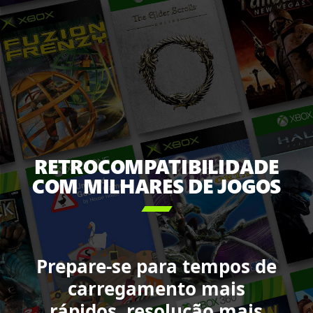
e
séries
de
arte
de
jogos
mostrando
os
títulos
disponíveis
RETROCOMPATIBILIDADE
com
COM MILHARES DE JOGOS
o

XBOX
Game
Pass,
incluindo:
Prepare-se para tempos de
Starfield,
carregamento mais
Call
of
rápidos, resolução mais