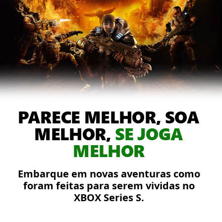
olhando
para
frente.
Atrás
dele,
Damon,
Dominic
e
Augustus
PARECE MELHOR, SOA
lutam
contra
MELHOR,
SE JOGA
o
MELHOR
Locust
em
Embarque em novas aventuras como
uma
foram feitas para serem vividas no
cidade
XBOX Series S.
em
chamas.