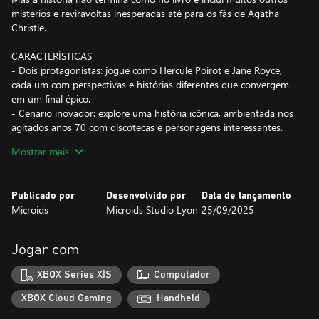
mistérios e reviravoltas inesperadas até para os fãs de Agatha
Christie.
CARACTERÍSTICAS
- Dois protagonistas: jogue como Hercule Poirot e Jane Royce,
cada um com perspectivas e histórias diferentes que convergem
em um final épico.
- Cenário inovador: explore uma história icônica, ambientada nos
agitados anos 70 com discotecas e personagens interessantes.
- Enredo estendido: mergulhe em uma investigação que continua
Mostrar mais
após os eventos do livro e garante novas surpresas para fãs e
iniciantes no gênero.
- Locais diversos: explore locais deslumbrantes, desde o exótico
Publicado por
Desenvolvido por
Data de lançamento
cruzeiro pelo Nilo até as movimentadas ruas de Maiorca, Londres
Microids
Microids Studio Lyon
25/09/2025
e Cairo.
- Mapa mental aprimorado: colete e conecte fatos em um mapa
mental dinâmico para fazer deduções e avançar na história.
Jogar com
- Sistema de confronto: use evidências para interrogar suspeitos,
expor mentiras e descobrir verdades ocultas.
XBOX Series X|S
Computador
- Perfis de personagens: complete os perfis dos personagens
coletando informações por meio de diálogos e observações.
XBOX Cloud Gaming
Handheld