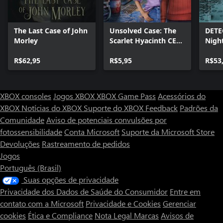
The Last Case of John
Unsolved Case: The
DETE
Morley
Scarlet Hyacinth CE
Nigh
Xbox
R$62,95
R$5,95
R$53
XBOX consoles
Jogos XBOX
XBOX Game Pass
Acessórios do
XBOX
Notícias do XBOX
Suporte do XBOX
Feedback
Padrões da
Comunidade
Aviso de potenciais convulsões por
fotossensibilidade
Conta Microsoft
Suporte da Microsoft Store
Devoluções
Rastreamento de pedidos
Jogos
Português (Brasil)
Suas opções de privacidade
Privacidade dos Dados de Saúde do Consumidor
Entre em
contato com a Microsoft
Privacidade e Cookies
Gerenciar
cookies
Ética e Compliance
Nota Legal
Marcas
Avisos de