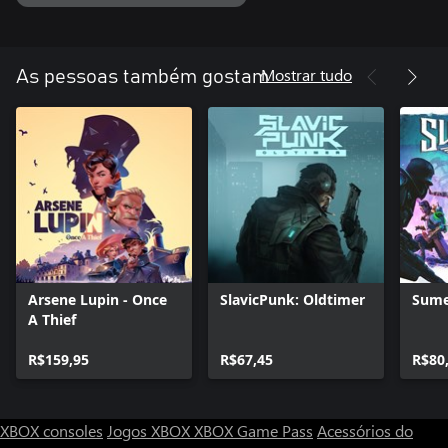
Mundo Vibrante
Explore o mundo fictício de Eriksholm, um lugar de beleza,
adversidade e aventura, fortemente inspirado pelas cidades
Mostrar tudo
As pessoas também gostam
Arsene Lupin - Once
SlavicPunk: Oldtimer
Sume
A Thief
R$159,95
R$67,45
R$80
XBOX consoles
Jogos XBOX
XBOX Game Pass
Acessórios do