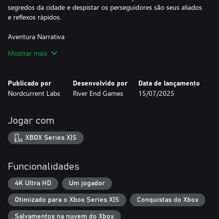
segredos da cidade e despistar os perseguidores são seus aliados
e reflexos rápidos.
Aventura Narrativa
Junte-se à Hanna em Eriksholm na busca para encontrar seu
Mostrar mais
irmão e desvendar o mistério por trás do desaparecimento dele.
Explore paisagens deslumbrantes em uma história emocionante
onde cada segundo conta enquanto Hanna luta para reunir sua
Publicado por
Desenvolvido por
Data de lançamento
família.
Nordcurrent Labs
River End Games
15/07/2025
Personagens Únicos
Alterne entre três personagens únicos e utilize as habilidades
Jogar com
especiais de cada um para acessar novas áreas, superar vários
desafios e enigmas, e enganar seus inimigos.
XBOX Series X|S
Jogabilidade Estratégica
Observe o comportamento dos guardas, use as pistas dos
Funcionalidades
ambientes e encontre soluções inteligentes para superar
obstáculos. Explore os ambientes com cuidado, use cobertura e
4K Ultra HD
Um jogador
furtividade, e empregue táticas de distração para evitar sua
Otimizado para o Xbox Series X|S
Conquistas do Xbox
detecção.
Salvamentos na nuvem do Xbox