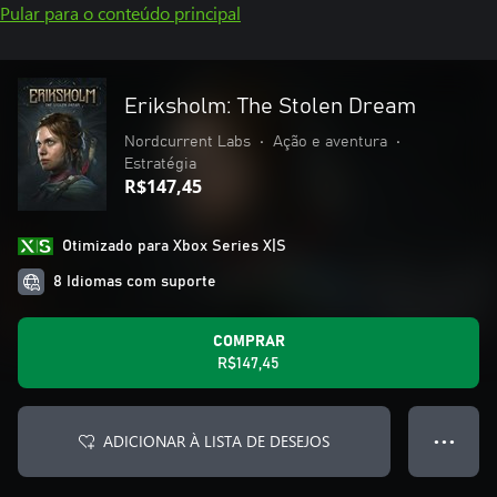
Pular para o conteúdo principal
Eriksholm: The Stolen Dream
Nordcurrent Labs
•
Ação e aventura
•
Estratégia
R$147,45
Otimizado para Xbox Series X|S
8 Idiomas com suporte
COMPRAR
R$147,45
ADICIONAR À LISTA DE DESEJOS
● ● ●