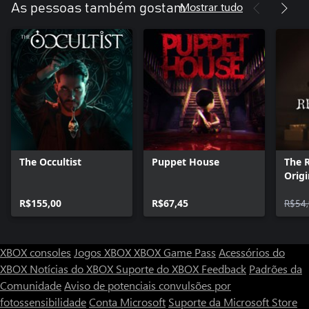
Mostrar tudo
As pessoas também gostam
Mergulhe neste mundo fascinante e descubra o que está por
detrás dos acontecimentos misteriosos da “semana da morte”.
The Occultist
Puppet House
The 
Origi
R$155,00
R$67,45
R$54
XBOX consoles
Jogos XBOX
XBOX Game Pass
Acessórios do
XBOX
Notícias do XBOX
Suporte do XBOX
Feedback
Padrões da
Comunidade
Aviso de potenciais convulsões por
fotossensibilidade
Conta Microsoft
Suporte da Microsoft Store