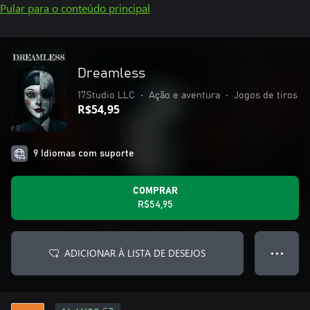
Pular para o conteúdo principal
Dreamless
17Studio LLC
•
Ação e aventura
•
Jogos de tiros
R$54,95
9 Idiomas com suporte
COMPRAR
R$54,95
ADICIONAR À LISTA DE DESEJOS
● ● ●