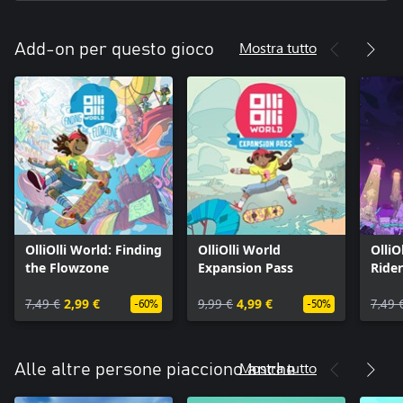
Mostra tutto
Add-on per questo gioco
OlliOlli World: Finding
OlliOlli World
OlliO
the Flowzone
Expansion Pass
Rider
7,49 €
2,99 €
9,99 €
4,99 €
7,49 
-60%
-50%
Mostra tutto
Alle altre persone piacciono anche