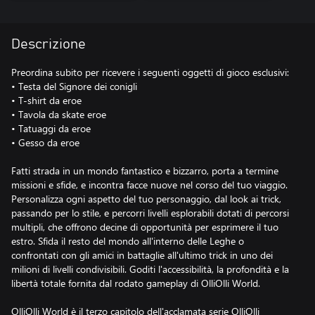
Descrizione
Preordina subito per ricevere i seguenti oggetti di gioco esclusivi:
• Testa del Signore dei conigli
• T-shirt da eroe
• Tavola da skate eroe
• Tatuaggi da eroe
• Gesso da eroe
Fatti strada in un mondo fantastico e bizzarro, porta a termine
missioni e sfide, e incontra facce nuove nel corso del tuo viaggio.
Personalizza ogni aspetto del tuo personaggio, dal look ai trick,
passando per lo stile, e percorri livelli esplorabili dotati di percorsi
multipli, che offrono decine di opportunità per esprimere il tuo
estro. Sfida il resto del mondo all'interno delle Leghe o
confrontati con gli amici in battaglie all'ultimo trick in uno dei
milioni di livelli condivisibili. Goditi l'accessibilità, la profondità e la
libertà totale fornita dal rodato gameplay di OlliOlli World.
OlliOlli World è il terzo capitolo dell'acclamata serie OlliOlli