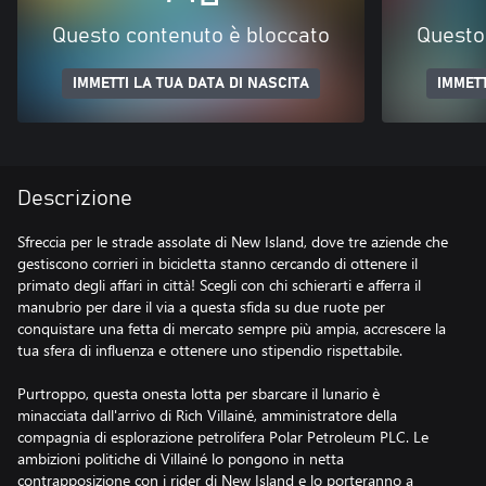
Questo contenuto è bloccato
Questo
IMMETTI LA TUA DATA DI NASCITA
IMMETT
Descrizione
Sfreccia per le strade assolate di New Island, dove tre aziende che
gestiscono corrieri in bicicletta stanno cercando di ottenere il
primato degli affari in città! Scegli con chi schierarti e afferra il
manubrio per dare il via a questa sfida su due ruote per
conquistare una fetta di mercato sempre più ampia, accrescere la
tua sfera di influenza e ottenere uno stipendio rispettabile.
Purtroppo, questa onesta lotta per sbarcare il lunario è
minacciata dall'arrivo di Rich Villainé, amministratore della
compagnia di esplorazione petrolifera Polar Petroleum PLC. Le
ambizioni politiche di Villainé lo pongono in netta
contrapposizione con i rider di New Island e lo porteranno a