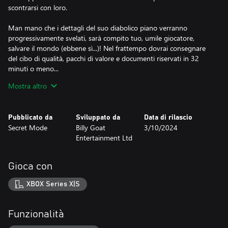
scontrarsi con loro.
Man mano che i dettagli del suo diabolico piano verranno
progressivamente svelati, sarà compito tuo, umile giocatore,
salvare il mondo (ebbene sì...)! Nel frattempo dovrai consegnare
del cibo di qualità, pacchi di valore e documenti riservati in 32
minuti o meno...
Mostra altro
Esplora una città colorata dal look stilizzato
Percorri le strade di New Island e sfreccia attraverso otto immensi
livelli: dai tranquilli sentieri delle Parklands e le strade acciottolate
Pubblicato da
Sviluppato da
Data di rilascio
della città antica, passando per i canali del distretto industriale
Secret Mode
Billy Goat
3/10/2024
fino agli imponenti grattacieli del distretto finanziario. Cerca
Entertainment Ltd
dappertutto nuovi percorsi e scorciatoie per diventare il rider più
veloce della città!
Gioca con
A ciclo continuo
Preparati a balzare dalle rampe dei tetti, scivolare sotto veicoli
XBOX Series X|S
imponenti, sfidare la gravità pedalando sui muri e saltare su
qualsiasi sbarra che vedi. Esegui evoluzioni sbalorditive per
riempire il tuo indicatore, poi accelera al massimo e scatta in
Funzionalità
avanti con una velocità impressionante per ridurre i tempi di