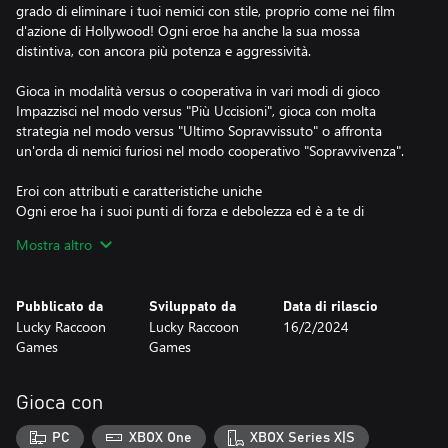
grado di eliminare i tuoi nemici con stile, proprio come nei film
d'azione di Hollywood! Ogni eroe ha anche la sua mossa
distintiva, con ancora più potenza e aggressività.
Gioca in modalità versus o cooperativa in vari modi di gioco
Impazzisci nel modo versus "Più Uccisioni", gioca con molta
strategia nel modo versus "Ultimo Sopravvissuto" o affronta
un'orda di nemici furiosi nel modo cooperativo "Sopravvivenza".
Eroi con attributi e caratteristiche uniche
Ogni eroe ha i suoi punti di forza e debolezza ed è a te di
padroneggiarli. Fai la scelta migliore in base al tuo stile di
Mostra altro
combattimento e alla modalità di gioco.
Arenas dinamiche
Pubblicato da
Sviluppato da
Data di rilascio
Come se gli nemici non fossero sufficienti, in ogni arena avrai
Lucky Raccoon
Lucky Raccoon
16/2/2024
anche una sfida da affrontare, da scheletri arrabbiati a terremoti e
Games
Games
maghi che lanciano meteoriti.
Chiunque può giocare, ma la maestria è per i forti!
Gioca con
Nonostante la meccanica davvero semplice che chiunque può
giocare, è necessario avere una strategia per sopravvivere agli
PC
XBOX One
XBOX Series X|S