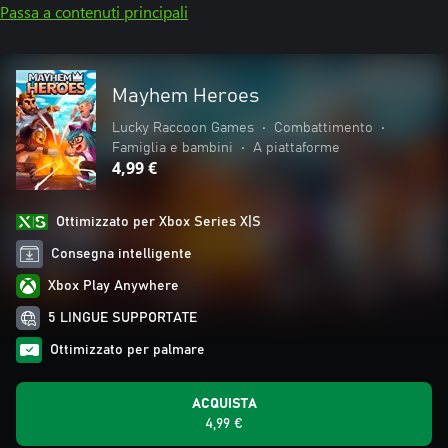
Passa a contenuti principali
Mayhem Heroes
Lucky Raccoon Games
•
Combattimento
•
Famiglia e bambini
•
A piattaforme
4,99 €
Ottimizzato per Xbox Series X|S
Consegna intelligente
Xbox Play Anywhere
5 LINGUE SUPPORTATE
Ottimizzato per palmare
ACQUISTA
4,99 €