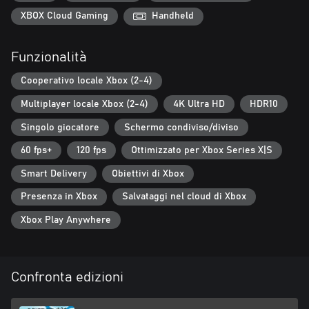
attacchi nemici e anche agli ostacoli e alle sfide di ogni arena. Sii
intelligente e abbi sempre una strategia in mente, poiché il gioco
XBOX Cloud Gaming
Handheld
può cambiare in qualsiasi momento!
Funzionalità
Meglio con gli amici
Niente di meglio che ridere in faccia a qualcuno, vero? Tutte le
Cooperativo locale Xbox (2-4)
modalità di gioco di Mayhem Heroes (versus o cooperativa)
supportano da 1 a 4 giocatori.
Multiplayer locale Xbox (2-4)
4K Ultra HD
HDR10
Singolo giocatore
Schermo condiviso/diviso
60 fps+
120 fps
Ottimizzato per Xbox Series X|S
Smart Delivery
Obiettivi di Xbox
Presenza in Xbox
Salvataggi nel cloud di Xbox
Xbox Play Anywhere
Confronta edizioni