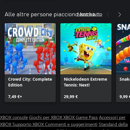
Mostra tutto
Alle altre persone piacciono anche
Crowd City: Complete
Nickelodeon Extreme
Snak
Edition
Tennis: Next!
7,49 €+
29,99 €
9,99 
XBOX console
Giochi per XBOX
XBOX Game Pass
Accessori per
XBOX
Supporto XBOX
Commenti e suggerimenti
Standard della