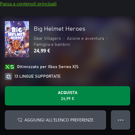
Passa a contenuti principali
Big Helmet Heroes
Dear Villagers
•
Azione e avventura
•
Famiglia e bambini
24,99 €
Ottimizzato per Xbox Series X|S
13 LINGUE SUPPORTATE
ACQUISTA
24,99 €
AGGIUNGI ALL'ELENCO PREFERENZE
● ● ●