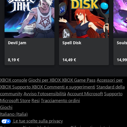
Devil Jam
Spell Disk
Soul
8,19 €
14,49 €
14,99
XBOX console
Giochi per XBOX
XBOX Game Pass
Accessori per
XBOX
Supporto XBOX
Commenti e suggerimenti
Standard della
community
Avviso Fotosensibilità
Account Microsoft
Supporto
Microsoft Store
Resi
Tracciamento ordini
Giochi
Italiano (Italia)
Le tue scelte sulla privacy