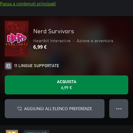
Passa a contenuti principali
Nerd Survivors
Heartbit Interactive
•
Azione e avventura
6,99 €
11 LINGUE SUPPORTATE
ACQUISTA
6,99 €
AGGIUNGI ALL'ELENCO PREFERENZE
● ● ●