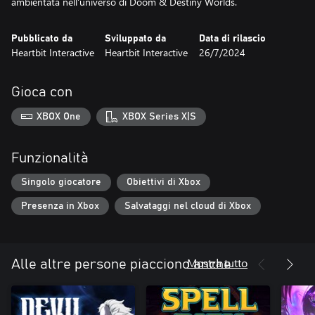
ambientata nell'universo di Doom & Destiny Worlds.
Pubblicato da
Sviluppato da
Data di rilascio
Heartbit Interactive
Heartbit Interactive
26/7/2024
Gioca con
XBOX One
XBOX Series X|S
Funzionalità
Singolo giocatore
Obiettivi di Xbox
Presenza in Xbox
Salvataggi nel cloud di Xbox
Mostra tutto
Alle altre persone piacciono anche