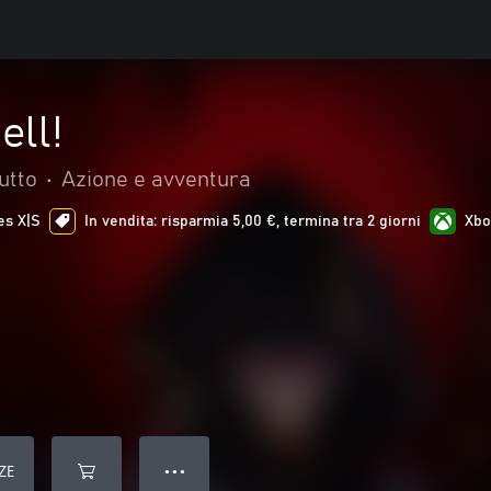
ell!
utto
•
Azione e avventura
es X|S
In vendita: risparmia 5,00 €, termina tra 2 giorni
Xbo
ZE
● ● ●