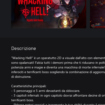
Descrizione
"Wacking Hell!" è un sparatutto 2D a visuale dall'alto con elementi r
sono spalancati! Falcia tutti i demoni prima che ti riducano in polt
potenzia armi e magie e diventa una macchina di morte infernale!
inferociti e terrificanti boss scegliendo la combinazione di aggiorn
di distruzione.
Caratteristiche principali:
- 5 personaggi e 5 armi devastanti da sbloccare.
- 3 capitoli infernali: in ogni capitolo dovrai affrontare decine di
terrificanti boss.
- Sblocca poteri speciali e incrementa le tue abilità durante il gioco