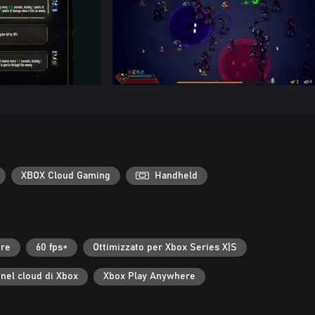
XBOX Cloud Gaming
Handheld
ore
60 fps+
Ottimizzato per Xbox Series X|S
 nel cloud di Xbox
Xbox Play Anywhere