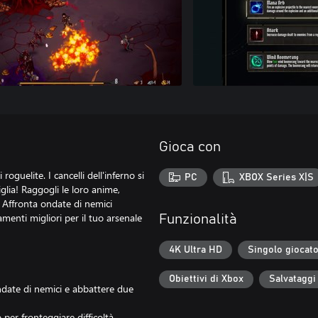
Gioca con
oguelite. I cancelli dell'inferno si
PC
XBOX Series X|S
iglia! Raggogli le loro anime,
 Affronta ondate di nemici
amenti migliori per il tuo arsenale
Funzionalità
4K Ultra HD
Singolo giocat
Obiettivi di Xbox
Salvataggi
 ondate di nemici e abbattere due
 per fronteggiare difficoltà