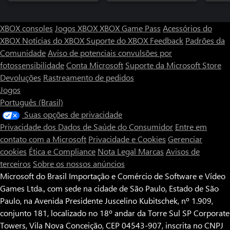
XBOX consoles
Jogos XBOX
XBOX Game Pass
Acessórios do
XBOX
Notícias do XBOX
Suporte do XBOX
Feedback
Padrões da
Comunidade
Aviso de potenciais convulsões por
fotossensibilidade
Conta Microsoft
Suporte da Microsoft Store
Devoluções
Rastreamento de pedidos
Jogos
Português (Brasil)
Suas opções de privacidade
Privacidade dos Dados de Saúde do Consumidor
Entre em
contato com a Microsoft
Privacidade e Cookies
Gerenciar
cookies
Ética e Compliance
Nota Legal
Marcas
Avisos de
terceiros
Sobre os nossos anúncios
Microsoft do Brasil Importação e Comércio de Software e Vídeo
Games Ltda., com sede na cidade de São Paulo, Estado de São
Paulo, na Avenida Presidente Juscelino Kubitschek, nº 1.909,
conjunto 181, localizado no 18º andar da Torre Sul SP Corporate
Towers, Vila Nova Conceição, CEP 04543-907, inscrita no CNPJ