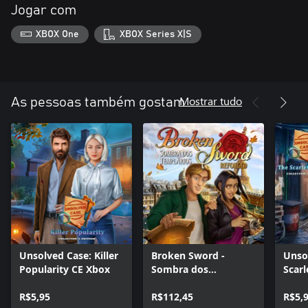
Jogar com
XBOX One
XBOX Series X|S
Mostrar tudo
As pessoas também gostam
Unsolved Case: Killer
Broken Sword -
Unso
Popularity CE Xbox
Sombra dos
Scarl
Templários: Reforged
Xbox
R$5,95
R$112,45
R$5,