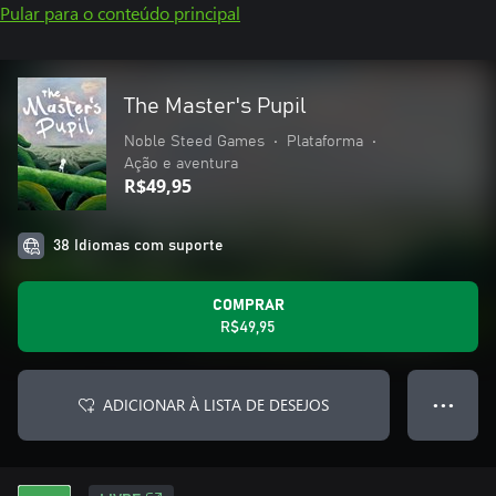
Pular para o conteúdo principal
The Master's Pupil
Noble Steed Games
•
Plataforma
•
Ação e aventura
R$49,95
38 Idiomas com suporte
COMPRAR
R$49,95
ADICIONAR À LISTA DE DESEJOS
● ● ●