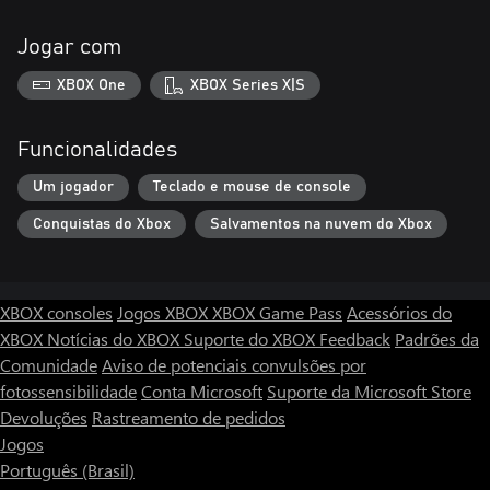
Jogar com
XBOX One
XBOX Series X|S
Funcionalidades
Um jogador
Teclado e mouse de console
Conquistas do Xbox
Salvamentos na nuvem do Xbox
XBOX consoles
Jogos XBOX
XBOX Game Pass
Acessórios do
XBOX
Notícias do XBOX
Suporte do XBOX
Feedback
Padrões da
Comunidade
Aviso de potenciais convulsões por
fotossensibilidade
Conta Microsoft
Suporte da Microsoft Store
Devoluções
Rastreamento de pedidos
Jogos
Português (Brasil)