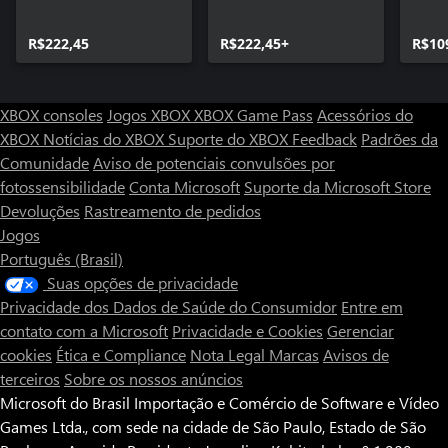
R$222,45
R$222,45+
R$10
XBOX consoles
Jogos XBOX
XBOX Game Pass
Acessórios do
XBOX
Notícias do XBOX
Suporte do XBOX
Feedback
Padrões da
Comunidade
Aviso de potenciais convulsões por
fotossensibilidade
Conta Microsoft
Suporte da Microsoft Store
Devoluções
Rastreamento de pedidos
Jogos
Português (Brasil)
Suas opções de privacidade
Privacidade dos Dados de Saúde do Consumidor
Entre em
contato com a Microsoft
Privacidade e Cookies
Gerenciar
cookies
Ética e Compliance
Nota Legal
Marcas
Avisos de
terceiros
Sobre os nossos anúncios
Microsoft do Brasil Importação e Comércio de Software e Vídeo
Games Ltda., com sede na cidade de São Paulo, Estado de São