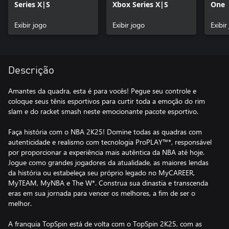
Series X|S
Xbox Series X|S
One
Exibir jogo
Exibir jogo
Exibir
Descrição
Amantes da quadra, esta é para vocês! Pegue seu controle e
coloque seus tênis esportivos para curtir toda a emoção do rim
slam e do racket smash neste emocionante pacote esportivo.
Faça história com o NBA 2K25! Domine todas as quadras com
autenticidade e realismo com tecnologia ProPLAY™*, responsável
por proporcionar a experiência mais autêntica da NBA até hoje.
Jogue como grandes jogadores da atualidade, as maiores lendas
da história ou estabeleça seu próprio legado no MyCAREER,
MyTEAM, MyNBA e The W*. Construa sua dinastia e transcenda
eras em sua jornada para vencer os melhores, a fim de ser o
melhor.
A franquia TopSpin está de volta com o TopSpin 2K25, com as