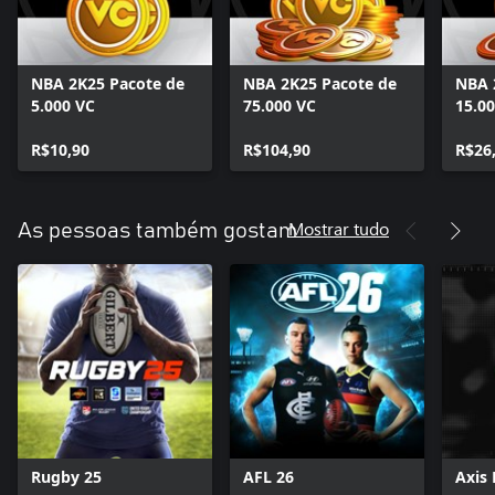
NBA 2K25 Pacote de
NBA 2K25 Pacote de
NBA 
5.000 VC
75.000 VC
15.0
R$10,90
R$104,90
R$26
Mostrar tudo
As pessoas também gostam
Rugby 25
AFL 26
Axis 