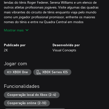
lendas do tênis Roger Federer, Serena Williams e um elenco de
outros atletas profissionais jogáveis. Visite algumas das quadras
mais vibrantes do circuito de tênis enquanto viaja pelo mundo
como um jogador profissional promissor, enfrente os maiores
nomes do tênis e entre na Quadra Central em modos
competitivos para um jogador e multijogador, todos os quatro
Mostrar mais
Grand Slams® históricos e muito mais!
Esta coleção inclui:
Publicado por
Desenvolvido por
2K
Visual Concepts
• NBA 2K25 Edição Digital Cross-Gen
• TopSpin 2K25 Edição Digital Cross-Gen
Jogar com
*Tecnologia ProPLAY™ e o conteúdo do The W estão disponíveis
apenas no NBA 2K25 para Xbox Series X|S.
XBOX One
XBOX Series X|S
Funcionalidades
Cooperação local do Xbox (2-4)
Cooperação online (2-10)